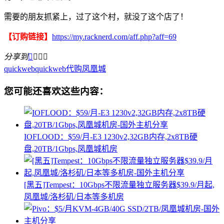
需要的朋友抓紧上，过了这个村，就没了这个店了！
【订购链接】
https://my.racknerd.com/aff.php?aff=69
分享到




quickweb
quickweb代购
凤凰城
您可能还喜欢这些内容：
IOFLOOD：$59/月-E3 1230v2,32GB内存,2x8TB硬
盘,20TB/1Gbps,凤凰城机房
[黑五]Tempest：10Gbps不限流量独立服务器$39.9/月起,
凤凰城/洛杉矶/日本等多机房