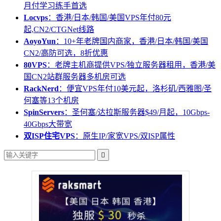
月付学习练手首选
Locvps
：香港/日本/韩国/美国VPS年付80元
起,CN2/CTGNet线路
AoyoYun
：10+年老牌国内商家，香港/日本/韩国/美国
CN2/高防可选，8折优惠
80VPS
：老牌主机商提供VPS/独立服务器租用，香港/美
国CN2站群服务器多机房可选
RackNerd
：便宜VPS年付10美元起，洛杉矶/西雅图/圣
何塞等13个机房
SpinServers
：圣何塞/达拉斯服务器$49/月起，10Gbps-
40Gbps大带宽
双ISP住宅VPS
：原生IP/家宽VPS/双ISP属性
