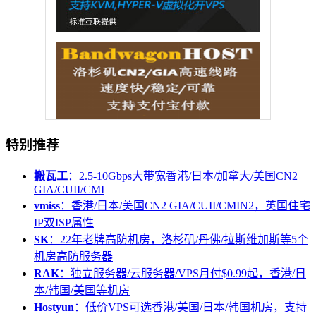
特别推荐
搬瓦工
：2.5-10Gbps大带宽香港/日本/加拿大/美国CN2
GIA/CUII/CMI
vmiss
：香港/日本/美国CN2 GIA/CUII/CMIN2，英国住宅
IP双ISP属性
SK
：22年老牌高防机房，洛杉矶/丹佛/拉斯维加斯等5个
机房高防服务器
RAK
：独立服务器/云服务器/VPS月付$0.99起，香港/日
本/韩国/美国等机房
Hostyun
：低价VPS可选香港/美国/日本/韩国机房，支持