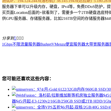
测试IP：194.124.244.6(洛杉矶) 38.145.194.6(达拉斯) 5.180.2
服务器下单可以升级内存，硬盘，IPv4等，免费DDoS防护，提供
买页面Location后面的+就看到了，需要多一个2TB硬盘选
供GPU服务器、存储服务器，比如216TB空间的存储服务器$4
分享到




1Gbps不限流量服务器
BudgetVM
enzu
便宜服务器
大带宽服务器
您可能还喜欢这些内容：
器$45/月起-E3-1230v2/16GB/250GB SSD或2TB HDD/1