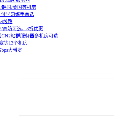
机房高防服务器
本/韩国/美国等机房
持月付学习练手首选
et线路
2/高防可选，8折优惠
国CN2站群服务器多机房可选
塞等13个机房
Gbps大带宽