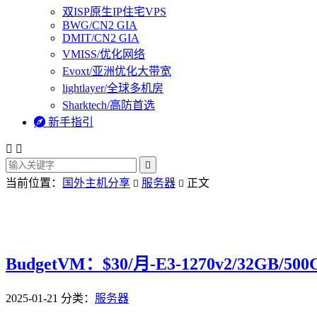
双ISP原生IP住宅VPS
BWG/CN2 GIA
DMIT/CN2 GIA
VMISS/优化网络
Evoxt/亚洲优化大带宽
lightlayer/全球多机房
Sharktech/高防首选

新手指引



当前位置：
国外主机分享
服务器
正文


BudgetVM：$30/月-E3-1270v2/32G
2025-01-21
分类：
服务器