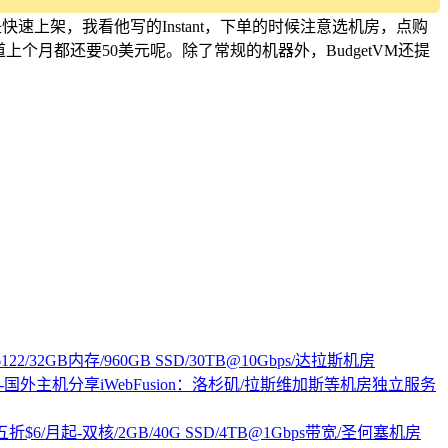
是快速上架，我看他写的Instant，下单的时候注意选机房，点购
上个月都还要50美元呢。除了常规的机器外，BudgetVM还提
old 6122/32GB内存/960GB SSD/30TB@10Gbps/达拉斯机房
iWebFusion：洛杉矶/拉斯维加斯等机房独立服务
PS五折$6/月起-双核/2GB/40G SSD/4TB@1Gbps带宽/圣何塞机房