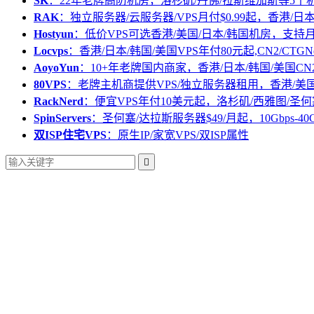
SK
：22年老牌高防机房，洛杉矶/丹佛/拉斯维加斯等5个
RAK
：独立服务器/云服务器/VPS月付$0.99起，香港/日
Hostyun
：低价VPS可选香港/美国/日本/韩国机房，支
Locvps
：香港/日本/韩国/美国VPS年付80元起,CN2/CTGN
AoyoYun
：10+年老牌国内商家，香港/日本/韩国/美国CN
80VPS
：老牌主机商提供VPS/独立服务器租用，香港/美
RackNerd
：便宜VPS年付10美元起，洛杉矶/西雅图/圣何
SpinServers
：圣何塞/达拉斯服务器$49/月起，10Gbps-40
双ISP住宅VPS
：原生IP/家宽VPS/双ISP属性
