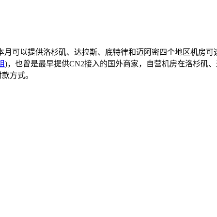
款E3机型本月可以提供洛杉矶、达拉斯、底特律和迈阿密四个地区机房可选(
祖
)，也曾是最早提供CN2接入的国外商家，自营机房在洛杉矶
付款方式。