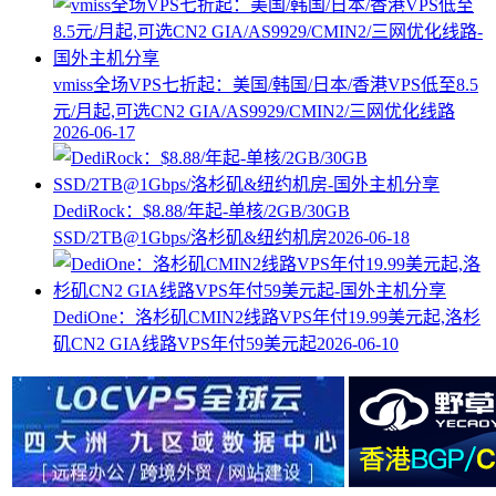
vmiss全场VPS七折起：美国/韩国/日本/香港VPS低至8.5
元/月起,可选CN2 GIA/AS9929/CMIN2/三网优化线路
2026-06-17
DediRock：$8.88/年起-单核/2GB/30GB
SSD/2TB@1Gbps/洛杉矶&纽约机房
2026-06-18
DediOne：洛杉矶CMIN2线路VPS年付19.99美元起,洛杉
矶CN2 GIA线路VPS年付59美元起
2026-06-10