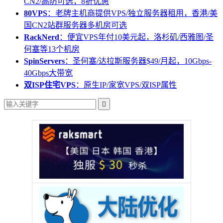
CN2/高防可选，8折优惠
80VPS
：老牌主机商提供VPS/独立服务器租用，香港/美
国CN2站群服务器多机房可选
RackNerd
：便宜VPS年付10美元起，洛杉矶/西雅图/圣
何塞等13个机房
SpinServers
：圣何塞/达拉斯服务器$49/月起，10Gbps-
40Gbps大带宽
双ISP住宅VPS
：原生IP/家宽VPS/双ISP属性
