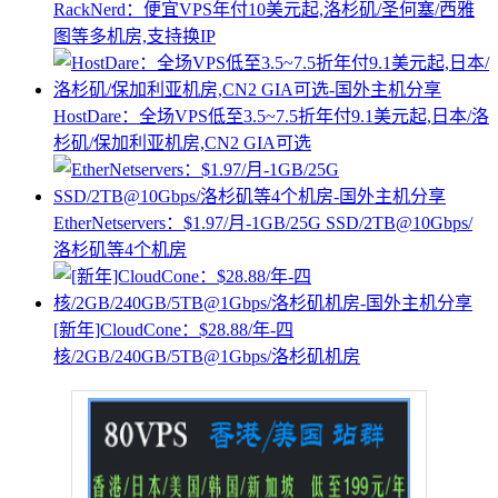
RackNerd：便宜VPS年付10美元起,洛杉矶/圣何塞/西雅
图等多机房,支持换IP
HostDare：全场VPS低至3.5~7.5折年付9.1美元起,日本/洛
杉矶/保加利亚机房,CN2 GIA可选
EtherNetservers：$1.97/月-1GB/25G SSD/2TB@10Gbps/
洛杉矶等4个机房
[新年]CloudCone：$28.88/年-四
核/2GB/240GB/5TB@1Gbps/洛杉矶机房