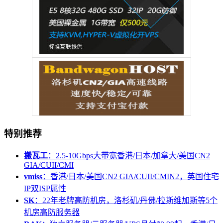
特别推荐
搬瓦工
：2.5-10Gbps大带宽香港/日本/加拿大/美国CN2
GIA/CUII/CMI
vmiss
：香港/日本/美国CN2 GIA/CUII/CMIN2，英国住宅
IP双ISP属性
SK
：22年老牌高防机房，洛杉矶/丹佛/拉斯维加斯等5个
机房高防服务器