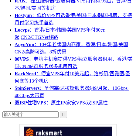
RAK
：独立服务器/云服务器/VPS月付$0.99起，香港/日
本/韩国/美国等机房
Hostyun
：低价VPS可选香港/美国/日本/韩国机房，支持
月付学习练手首选
Locvps
：香港/日本/韩国/美国VPS年付80元
起,CN2/CTGNet线路
AoyoYun
：10+年老牌国内商家，香港/日本/韩国/美国
CN2/高防可选，8折优惠
80VPS
：老牌主机商提供VPS/独立服务器租用，香港/美
国CN2站群服务器多机房可选
RackNerd
：便宜VPS年付10美元起，洛杉矶/西雅图/圣
何塞等13个机房
SpinServers
：圣何塞/达拉斯服务器$49/月起，10Gbps-
40Gbps大带宽
双ISP住宅VPS
：原生IP/家宽VPS/双ISP属性
