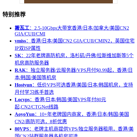
特别推荐
搬瓦工
：2.5-10Gbps大带宽香港/日本/加拿大/美国CN2
GIA/CUII/CMI
vmiss
：香港/日本/美国CN2 GIA/CUII/CMIN2，英国住宅
IP双ISP属性
SK
：22年老牌高防机房，洛杉矶/丹佛/拉斯维加斯等5个
机房高防服务器
RAK
：独立服务器/云服务器/VPS月付$0.99起，香港/日
本/韩国/美国等机房
Hostyun
：低价VPS可选香港/美国/日本/韩国机房，支持
月付学习练手首选
Locvps
：香港/日本/韩国/美国VPS年付80元
起,CN2/CTGNet线路
AoyoYun
：10+年老牌国内商家，香港/日本/韩国/美国
CN2/高防可选，8折优惠
80VPS
：老牌主机商提供VPS/独立服务器租用，香港/美
国CN2站群服务器多机房可选