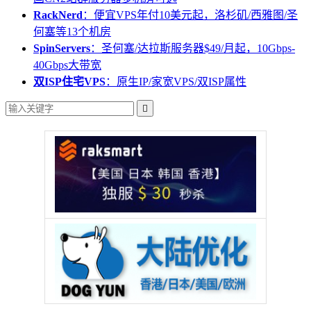
RackNerd
：便宜VPS年付10美元起，洛杉矶/西雅图/圣
何塞等13个机房
SpinServers
：圣何塞/达拉斯服务器$49/月起，10Gbps-
40Gbps大带宽
双ISP住宅VPS
：原生IP/家宽VPS/双ISP属性
