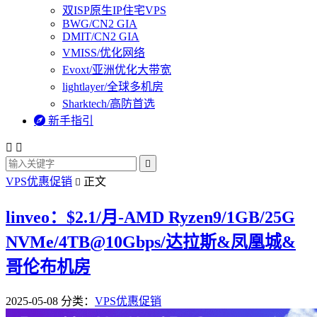
双ISP原生IP住宅VPS
BWG/CN2 GIA
DMIT/CN2 GIA
VMISS/优化网络
Evoxt/亚洲优化大带宽
lightlayer/全球多机房
Sharktech/高防首选

新手指引



VPS优惠促销
正文

linveo：$2.1/月-AMD Ryzen9/1GB/25G
NVMe/4TB@10Gbps/达拉斯&凤凰城&
哥伦布机房
2025-05-08
分类：
VPS优惠促销