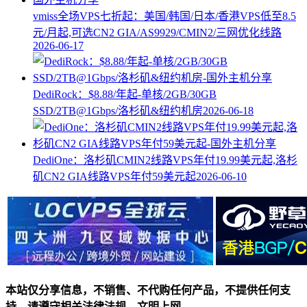
vmiss全场VPS七折起：美国/韩国/日本/香港VPS低至8.5
元/月起,可选CN2 GIA/AS9929/CMIN2/三网优化线路
2026-06-17
DediRock：$8.88/年起-单核/2GB/30GB
SSD/2TB@1Gbps/洛杉矶&纽约机房
2026-06-18
DediOne：洛杉矶CMIN2线路VPS年付19.99美元起,洛杉
矶CN2 GIA线路VPS年付59美元起
2026-06-10
本站仅分享信息，不销售、不代购任何产品，不提供任何支
持，请遵守相关法律法规、文明上网。