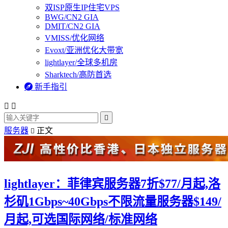
双ISP原生IP住宅VPS
BWG/CN2 GIA
DMIT/CN2 GIA
VMISS/优化网络
Evoxt/亚洲优化大带宽
lightlayer/全球多机房
Sharktech/高防首选

新手指引



服务器
正文

lightlayer：菲律宾服务器7折$77/月起,洛
杉矶1Gbps~40Gbps不限流量服务器$149/
月起,可选国际网络/标准网络