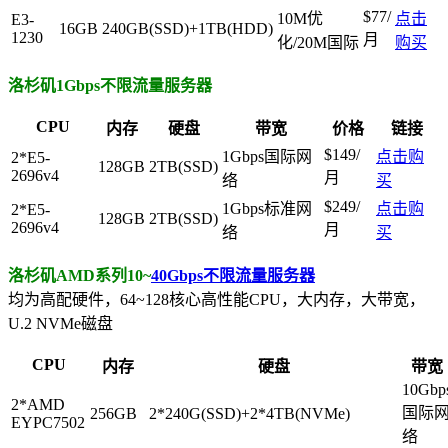
$77/
10M优
点击
E3-
16GB
240GB(SSD)+1TB(HDD)
1230
月
化/20M国际
购买
洛杉矶1Gbps不限流量服务器
CPU
内存
硬盘
带宽
价格
链接
$149/
1Gbps国际网
点击购
2*E5-
128GB
2TB(SSD)
2696v4
月
络
买
$249/
1Gbps标准网
点击购
2*E5-
128GB
2TB(SSD)
2696v4
月
络
买
洛杉矶AMD系列10~
40Gbps不限流量服务器
均为高配硬件，64~128核心高性能CPU，大内存，大带宽，
U.2 NVMe磁盘
CPU
内存
硬盘
带宽
10Gbp
2*AMD
国际
256GB
2*240G(SSD)+2*4TB(NVMe)
EYPC7502
络