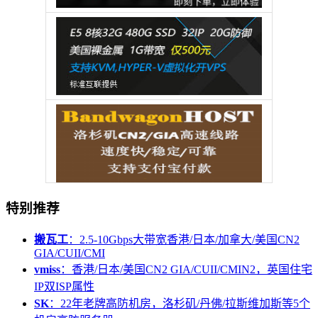
特别推荐
搬瓦工
：2.5-10Gbps大带宽香港/日本/加拿大/美国CN2
GIA/CUII/CMI
vmiss
：香港/日本/美国CN2 GIA/CUII/CMIN2，英国住宅
IP双ISP属性
SK
：22年老牌高防机房，洛杉矶/丹佛/拉斯维加斯等5个