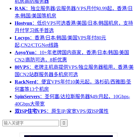
机房高防服务器
RAK
：独立服务器/云服务器/VPS月付$0.99起，香港/日
本/韩国/美国等机房
Hostyun
：低价VPS可选香港/美国/日本/韩国机房，支持
月付学习练手首选
Locvps
：香港/日本/韩国/美国VPS年付80元
起,CN2/CTGNet线路
AoyoYun
：10+年老牌国内商家，香港/日本/韩国/美国
CN2/高防可选，8折优惠
80VPS
：老牌主机商提供VPS/独立服务器租用，香港/美
国CN2站群服务器多机房可选
RackNerd
：便宜VPS年付10美元起，洛杉矶/西雅图/圣
何塞等13个机房
SpinServers
：圣何塞/达拉斯服务器$49/月起，10Gbps-
40Gbps大带宽
双ISP住宅VPS
：原生IP/家宽VPS/双ISP属性
