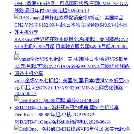
DMIT香港VPS补货：可选国际线路/三网CMI/CN2 GIA
线路,最低年付36.9美元起
2026-06-13
RAKsmart世界杯狂欢季促销全场6折起：美国精品CN2
VPS主机$2.99/月起,日本独立服务器$49.9/月起
2026-06-
11
vmiss全场VPS七折起：美国/韩国/日本/香港VPS低至8.5
元/月起,可选CN2 GIA/AS9929/CMIN2/三网优化线路
2026-06-17
DediRock：$8.88/年起-单核/2GB/30GB
SSD/2TB@1Gbps/洛杉矶&纽约机房
2026-06-18