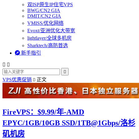
双ISP原生IP住宅VPS
BWG/CN2 GIA
DMIT/CN2 GIA
VMISS/优化网络
Evoxt/亚洲优化大带宽
lightlayer/全球多机房
Sharktech/高防首选

新手指引



VPS优惠促销
正文

FireVPS：$9.99/年-AMD
EPYC/1GB/10GB SSD/1TB@1Gbps/洛杉
矶机房