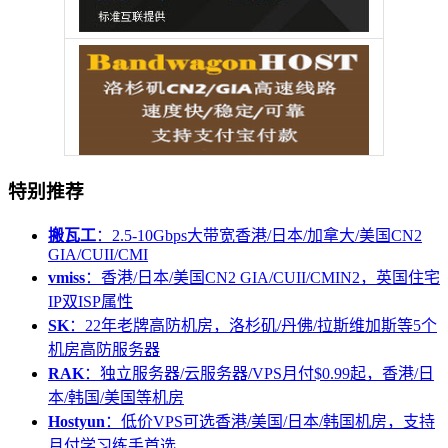
特别推荐
搬瓦工
：2.5-10Gbps大带宽香港/日本/加拿大/美国CN2
GIA/CUII/CMI
vmiss
：香港/日本/美国CN2 GIA/CUII/CMIN2，英国住宅
IP双ISP属性
SK
：22年老牌高防机房，洛杉矶/丹佛/拉斯维加斯等5个
机房高防服务器
RAK
：独立服务器/云服务器/VPS月付$0.99起，香港/日
本/韩国/美国等机房
Hostyun
：低价VPS可选香港/美国/日本/韩国机房，支持
月付学习练手首选