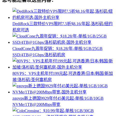
您可能还喜欢这些内容：
DediRock三款特价VPS限时7.5折$8.16/年起,洛杉矶/纽约
机房可选
CloudCone九周年促销：$18.28/年-单核/1GB/25GB
SSD/4TB@1Gbps/洛杉矶机房
80VPS：VPS主机年付199元起,可选香港/日本/韩国/新加
坡/洛杉矶/圣何塞机房
zgovps新上德国9929年付45美元起-单核/1GB/10GB
NVMe/1TB@200Mbps带宽