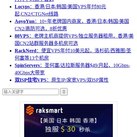
Locvps
：香港/日本/韩国/美国VPS年付80元
起,CN2/CTGNet线路
AoyoYun
：10+年老牌国内商家，香港/日本/韩国/美国
CN2/高防可选，8折优惠
80VPS
：老牌主机商提供VPS/独立服务器租用，香港/美
国CN2站群服务器多机房可选
RackNerd
：便宜VPS年付10美元起，洛杉矶/西雅图/圣
何塞等13个机房
SpinServers
：圣何塞/达拉斯服务器$49/月起，10Gbps-
40Gbps大带宽
双ISP住宅VPS
：原生IP/家宽VPS/双ISP属性
