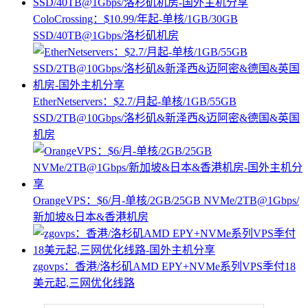
ColoCrossing：$10.99/年起-单核/1GB/30GB
SSD/40TB@1Gbps/洛杉矶机房
EtherNetservers：$2.7/月起-单核/1GB/55GB
SSD/2TB@10Gbps/洛杉矶&新泽西&迈阿密&德国&英国
机房
OrangeVPS：$6/月-单核/2GB/25GB NVMe/2TB@1Gbps/
新加坡&日本&香港机房
zgovps：香港/洛杉矶AMD EPY+NVMe系列VPS季付18
美元起,三网优化线路