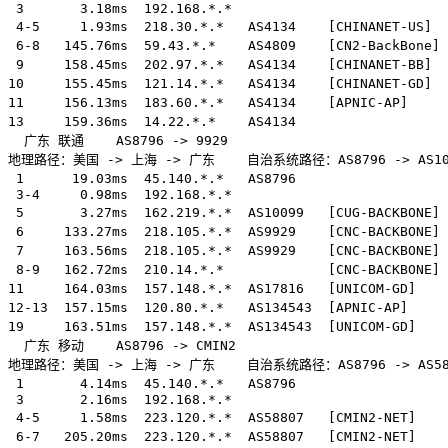
 3       3.18ms  192.168.*.*                           
 4-5     1.93ms  218.30.*.*   AS4134    [CHINANET-U
 6-8   145.76ms  59.43.*.*    AS4809    [CN2-BackBon
 9     158.45ms  202.97.*.*   AS4134    [CHINANET-BB
10     155.45ms  121.14.*.*   AS4134    [CHINANET-GD
11     156.13ms  183.60.*.*   AS4134    [APNIC-AP]  
13     159.36ms  14.22.*.*    AS4134                  
  广东 联通    AS8796 -> 9929  

地理路径：美国 -> 上海 -> 广东    自治系统路径：AS8796 -> AS10099 
 1      19.03ms  45.140.*.*   AS8796               
 3-4     0.98ms  192.168.*.*                           
 5       3.27ms  162.219.*.*  AS10099   [CUG-BACKBO
 6     133.27ms  218.105.*.*  AS9929    [CNC-BACKBONE
 7     163.56ms  218.105.*.*  AS9929    [CNC-BACKBON
 8-9   162.72ms  210.14.*.*             [CNC-BACKBON
11     164.03ms  157.148.*.*  AS17816   [UNICOM-GD] 
12-13  157.15ms  120.80.*.*   AS134543  [APNIC-AP]  
19     163.51ms  157.148.*.*  AS134543  [UNICOM-GD]  
  广东 移动    AS8796 -> CMIN2  

地理路径：美国 -> 上海 -> 广东    自治系统路径：AS8796 -> AS58807 
 1       4.14ms  45.140.*.*   AS8796               
 3       2.16ms  192.168.*.*                           
 4-5     1.58ms  223.120.*.*  AS58807   [CMIN2-NET]
 6-7   205.20ms  223.120.*.*  AS58807   [CMIN2-NET]  