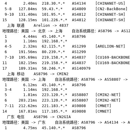
 4       2.40ms  218.30.*.*   AS4134    [CHINANET-U
 5-8   127.84ms  59.43.*.*    AS4809    [CN2-BackBone
 9-10  131.40ms  101.95.*.*   AS4812    [CHINANET-SH]
15     128.15ms  101.226.*.*  AS4812    [CHINANET-SH
  上海 联通    Arelion -> 4837  

地理路径：美国 -> 北京 -> 上海    自治系统路径：AS8796 -> AS1299 
 1       4.44ms  45.140.*.*   AS8796               
 3       1.16ms  192.168.*.*                           
 4-5     2.32ms  62.115.*.*   AS1299    [ARELION-NE
 6     191.56ms  80.239.*.*   AS1299               
 7-10  195.69ms  219.158.*.*  AS4837    [CU169-BACKB
11     182.15ms  219.158.*.*  AS4837    [CU169-BACKBO
17     189.31ms  58.246.*.*   AS140979              
  上海 移动    AS8796 -> CMIN2  

地理路径：美国 -> 上海    自治系统路径：AS8796 -> AS58807 -> AS
 1       6.12ms  45.140.*.*   AS8796               
 3-4     1.14ms  192.168.*.*                           
 5       1.81ms  223.120.*.*  AS58807   [CMIN2-NET]
 6     203.21ms  223.120.*.*  AS58807   [CMIN2-NET]  
 7-11  212.62ms  221.183.*.*  AS9808    [CMNET]      
14     167.81ms  117.185.*.*  AS9808    [CMNET]     
  广东 电信    AS8796 -> CN2GIA  

地理路径：美国 -> 广东    自治系统路径：AS8796 -> AS4134 -> AS48
 1       4.75ms  45.140.*.*   AS8796               