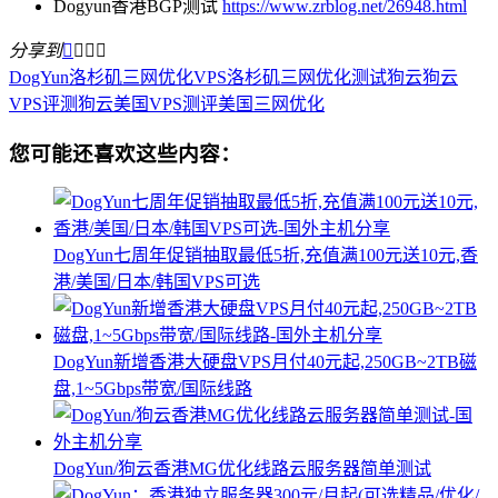
Dogyun香港BGP测试
https://www.zrblog.net/26948.html
分享到




DogYun
洛杉矶三网优化VPS
洛杉矶三网优化测试
狗云
狗云
VPS评测
狗云美国VPS测评
美国三网优化
您可能还喜欢这些内容：
DogYun七周年促销抽取最低5折,充值满100元送10元,香
港/美国/日本/韩国VPS可选
DogYun新增香港大硬盘VPS月付40元起,250GB~2TB磁
盘,1~5Gbps带宽/国际线路
DogYun/狗云香港MG优化线路云服务器简单测试