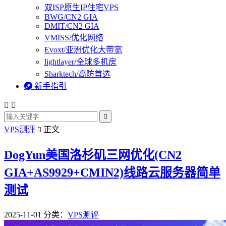
双ISP原生IP住宅VPS
BWG/CN2 GIA
DMIT/CN2 GIA
VMISS/优化网络
Evoxt/亚洲优化大带宽
lightlayer/全球多机房
Sharktech/高防首选

新手指引



VPS测评
正文

DogYun美国洛杉矶三网优化(CN2
GIA+AS9929+CMIN2)线路云服务器简单
测试
2025-11-01
分类：
VPS测评