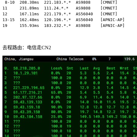
 8-10  208.30ms  221.183.*.*  AS9808    [CMNET]      
11     231.89ms  111.24.*.*   AS9808    [CMNET]     
12     167.11ms  221.179.*.*  AS56040   [CMNET]      
13-15  162.48ms  120.196.*.*  AS56040   [APNIC-AP]   
19     155.93ms  183.232.*.*  AS9808    [APNIC-AP]  
去程路由：电信走CN2