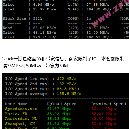
bench一键包磁盘IO和带宽信息，商家限制了IO，本套餐限制
读75MB/s写50MB/s，带宽为50M