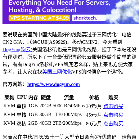
要说现在美国到中国大陆最好的线路莫过于三网优化：电信
CN2 GIA、联通CUII(AS9929)、移动CMIN2，今天看到
DogYun
(
狗云
)美国洛杉矶也是三网优化线路，搜了下本站还没
有评测过，所以下了一台最低配置经典云服务器做个简单的测
试，看看DogYun洛杉矶VPS到底怎么样，贴上来也方便大家
参考，让大家在找
美国三网优化
VPS的时候多一个选择。
官方网站：
https://www.dogyun.com
CPU
架构
内存
硬盘
流量
价格
购买
KVM
1GB
20GB
500GB/50Mbps
单核
30元/月
点击购买
KVM
1GB
30GB
1TB/100Mbps
单核
45元/月
点击购买
KVM
2GB
40GB
2TB/200Mbps
双核
80元/月
点击购买
※商家在中秋/国庆/双十一等大型节日会有8折优惠码，请留意