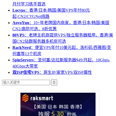
月付学习练手首选
Locvps
：香港/日本/韩国/美国VPS年付80元
起,CN2/CTGNet线路
AoyoYun
：10+年老牌国内商家，香港/日本/韩国/美国
CN2/高防可选，8折优惠
80VPS
：老牌主机商提供VPS/独立服务器租用，香港/美
国CN2站群服务器多机房可选
RackNerd
：便宜VPS年付10美元起，洛杉矶/西雅图/圣
何塞等13个机房
SpinServers
：圣何塞/达拉斯服务器$49/月起，10Gbps-
40Gbps大带宽
双ISP住宅VPS
：原生IP/家宽VPS/双ISP属性
