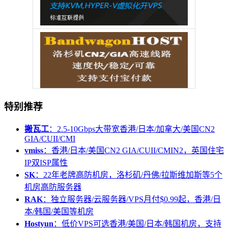
特别推荐
搬瓦工
：2.5-10Gbps大带宽香港/日本/加拿大/美国CN2
GIA/CUII/CMI
vmiss
：香港/日本/美国CN2 GIA/CUII/CMIN2，英国住宅
IP双ISP属性
SK
：22年老牌高防机房，洛杉矶/丹佛/拉斯维加斯等5个
机房高防服务器
RAK
：独立服务器/云服务器/VPS月付$0.99起，香港/日
本/韩国/美国等机房
Hostyun
：低价VPS可选香港/美国/日本/韩国机房，支持