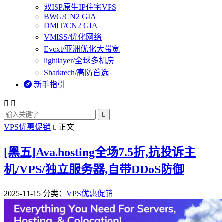
双ISP原生IP住宅VPS
BWG/CN2 GIA
DMIT/CN2 GIA
VMISS/优化网络
Evoxt/亚洲优化大带宽
lightlayer/全球多机房
Sharktech/高防首选

新手指引



VPS优惠促销
正文

[黑五]Ava.hosting全场7.5折,抗投诉主
机/VPS/独立服务器,自带DDoS防御
2025-11-15
分类：
VPS优惠促销