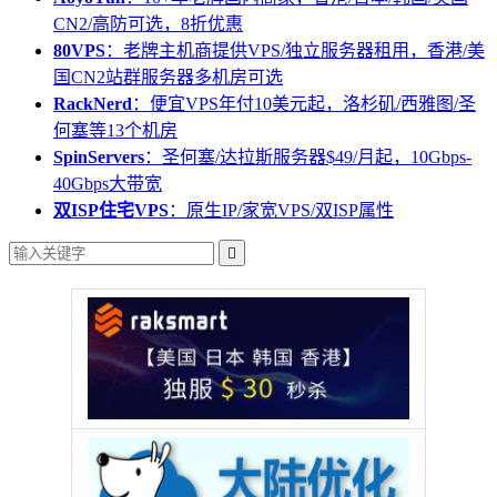
CN2/高防可选，8折优惠
80VPS
：老牌主机商提供VPS/独立服务器租用，香港/美
国CN2站群服务器多机房可选
RackNerd
：便宜VPS年付10美元起，洛杉矶/西雅图/圣
何塞等13个机房
SpinServers
：圣何塞/达拉斯服务器$49/月起，10Gbps-
40Gbps大带宽
双ISP住宅VPS
：原生IP/家宽VPS/双ISP属性
