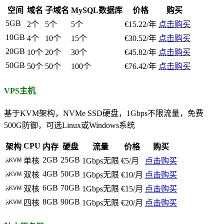
空间
域名
子域名
MySQL数据库
价格
购买
5GB
2个
5个
5个
€15.22/年
点击购买
10GB
4个
10个
15个
€30.52/年
点击购买
20GB
10个
20个
30个
€45.82/年
点击购买
50GB
50个
50个
100个
€76.42/年
点击购买
VPS主机
基于KVM架构，NVMe SSD硬盘，1Gbps不限流量，免费
500G防御，可选Linux或Windows系统
CPU
架构
内存
硬盘
流量
价格
购买
2GB
25GB
单核
1Gbps无限
€5/月
点击购买
4GB
50GB
双核
1Gbps无限
€10/月
点击购买
6GB
70GB
双核
1Gbps无限
€15/月
点击购买
8GB
90GB
四核
1Gbps无限
€20/月
点击购买