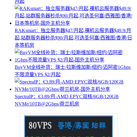
月起
RAKsmart：独立服务器$47/月起,裸机云服务器$49.9/月
起,站群服务器秒杀$90/月起,可选圣何塞/西雅图/香港/日
本等机房
BuyVM全线补货：瑞士/拉斯维加斯/纽约/迈阿密1Gbps
不限流量VPS $2/月起
SpectraIP：€3.89/月-AMD EPYC双核/6GB/120GB
NVMe/10TB@2Gbps/荷兰机房