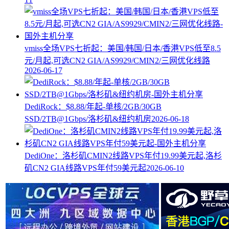
vmiss全场VPS七折起：美国/韩国/日本/香港VPS低至8.5
元/月起,可选CN2 GIA/AS9929/CMIN2/三网优化线路
2026-06-17
DediRock：$8.88/年起-单核/2GB/30GB
SSD/2TB@1Gbps/洛杉矶&纽约机房
2026-06-18
DediOne：洛杉矶CMIN2线路VPS年付19.99美元起,洛杉
矶CN2 GIA线路VPS年付59美元起
2026-06-10