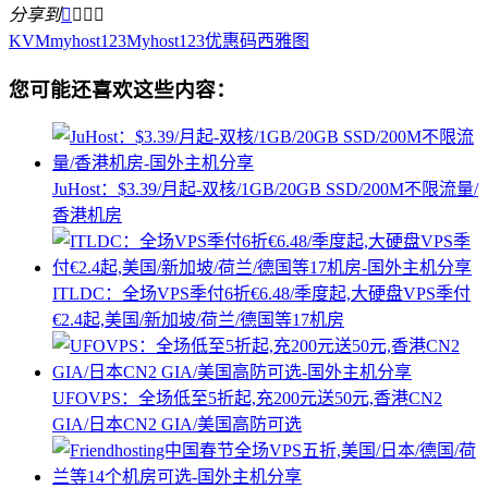
分享到




KVM
myhost123
Myhost123优惠码
西雅图
您可能还喜欢这些内容：
JuHost：$3.39/月起-双核/1GB/20GB SSD/200M不限流量/
香港机房
ITLDC：全场VPS季付6折€6.48/季度起,大硬盘VPS季付
€2.4起,美国/新加坡/荷兰/德国等17机房
UFOVPS：全场低至5折起,充200元送50元,香港CN2
GIA/日本CN2 GIA/美国高防可选