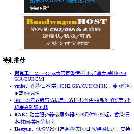
特别推荐
搬瓦工
：2.5-10Gbps大带宽香港/日本/加拿大/美国CN2
GIA/CUII/CMI
vmiss
：香港/日本/美国CN2 GIA/CUII/CMIN2，英国住宅
IP双ISP属性
SK
：22年老牌高防机房，洛杉矶/丹佛/拉斯维加斯等5个
机房高防服务器
RAK
：独立服务器/云服务器/VPS月付$0.99起，香港/日
本/韩国/美国等机房
Hostyun
：低价VPS可选香港/美国/日本/韩国机房，支持