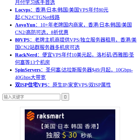
月付学习练手首选
Locvps
：香港/日本/韩国/美国VPS年付80元
起,CN2/CTGNet线路
AoyoYun
：10+年老牌国内商家，香港/日本/韩国/美国
CN2/高防可选，8折优惠
80VPS
：老牌主机商提供VPS/独立服务器租用，香港/美
国CN2站群服务器多机房可选
RackNerd
：便宜VPS年付10美元起，洛杉矶/西雅图/圣
何塞等13个机房
SpinServers
：圣何塞/达拉斯服务器$49/月起，10Gbps-
40Gbps大带宽
双ISP住宅VPS
：原生IP/家宽VPS/双ISP属性
