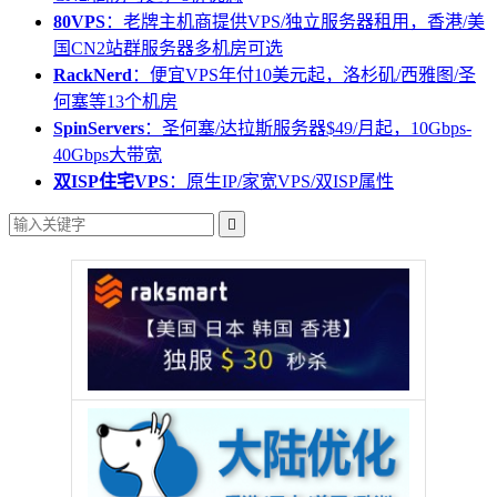
80VPS
：老牌主机商提供VPS/独立服务器租用，香港/美
国CN2站群服务器多机房可选
RackNerd
：便宜VPS年付10美元起，洛杉矶/西雅图/圣
何塞等13个机房
SpinServers
：圣何塞/达拉斯服务器$49/月起，10Gbps-
40Gbps大带宽
双ISP住宅VPS
：原生IP/家宽VPS/双ISP属性
