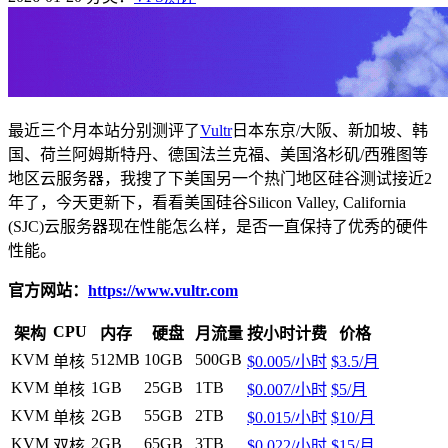
最近三个月本站分别测评了
Vultr
日本东京/大阪、新加坡、韩
国、荷兰阿姆斯特丹、德国法兰克福、美国洛杉矶/西雅图等
地区云服务器，我搜了下美国另一个热门地区硅谷测试接近2
年了，今天更新下，看看美国硅谷Silicon Valley, California
(SJC)云服务器现在性能怎么样，是否一直保持了优秀的硬件
性能。
官方网站：
https://www.vultr.com
CPU
架构
内存
硬盘
月流量
按小时计费
价格
KVM
512MB
10GB
500GB
单核
$0.005/小时
$3.5/月
KVM
1GB
25GB
1TB
单核
$0.007/小时
$5/月
KVM
2GB
55GB
2TB
单核
$0.015/小时
$10/月
KVM
2GB
65GB
3TB
双核
$0.022/小时
$15/月