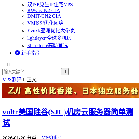
双ISP原生IP住宅VPS
BWG/CN2 GIA
DMIT/CN2 GIA
VMISS/优化网络
Evoxt/亚洲优化大带宽
lightlayer/全球多机房
Sharktech/高防首选

新手指引



VPS测评
正文

vultr美国硅谷(SJC)机房云服务器简单测
试
2026-01-20
分类：
VPS测评