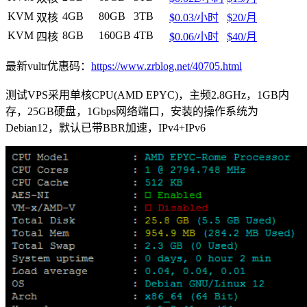
KVM
4GB
80GB
3TB
双核
$0.03/小时
$20/月
KVM
8GB
160GB
4TB
四核
$0.06/小时
$40/月
最新vultr优惠码：
https://www.zrblog.net/40705.html
测试VPS采用单核CPU(AMD EPYC)，主频2.8GHz，1GB内
存，25GB硬盘，1Gbps网络端口，安装的操作系统为
Debian12，默认已带BBR加速，IPv4+IPv6