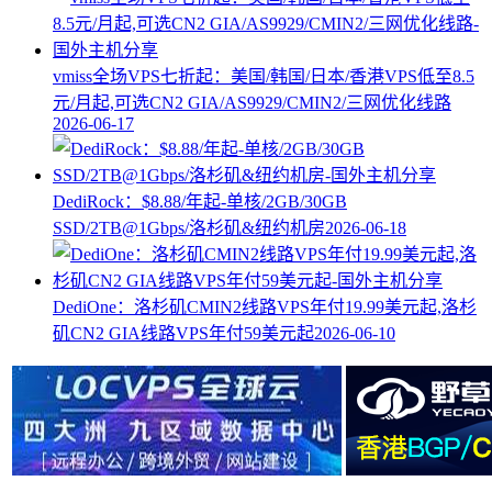
vmiss全场VPS七折起：美国/韩国/日本/香港VPS低至8.5
元/月起,可选CN2 GIA/AS9929/CMIN2/三网优化线路
2026-06-17
DediRock：$8.88/年起-单核/2GB/30GB
SSD/2TB@1Gbps/洛杉矶&纽约机房
2026-06-18
DediOne：洛杉矶CMIN2线路VPS年付19.99美元起,洛杉
矶CN2 GIA线路VPS年付59美元起
2026-06-10