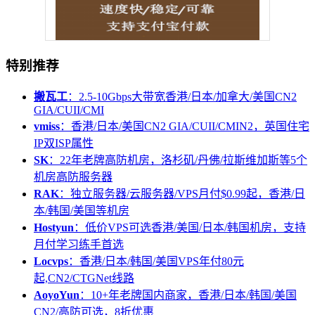
特别推荐
搬瓦工
：2.5-10Gbps大带宽香港/日本/加拿大/美国CN2
GIA/CUII/CMI
vmiss
：香港/日本/美国CN2 GIA/CUII/CMIN2，英国住宅
IP双ISP属性
SK
：22年老牌高防机房，洛杉矶/丹佛/拉斯维加斯等5个
机房高防服务器
RAK
：独立服务器/云服务器/VPS月付$0.99起，香港/日
本/韩国/美国等机房
Hostyun
：低价VPS可选香港/美国/日本/韩国机房，支持
月付学习练手首选
Locvps
：香港/日本/韩国/美国VPS年付80元
起,CN2/CTGNet线路
AoyoYun
：10+年老牌国内商家，香港/日本/韩国/美国
CN2/高防可选，8折优惠