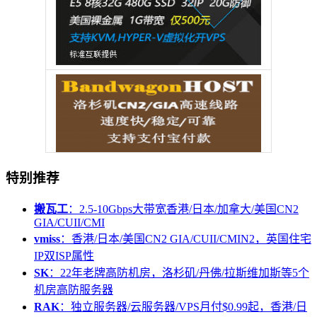
特别推荐
搬瓦工
：2.5-10Gbps大带宽香港/日本/加拿大/美国CN2
GIA/CUII/CMI
vmiss
：香港/日本/美国CN2 GIA/CUII/CMIN2，英国住宅
IP双ISP属性
SK
：22年老牌高防机房，洛杉矶/丹佛/拉斯维加斯等5个
机房高防服务器
RAK
：独立服务器/云服务器/VPS月付$0.99起，香港/日