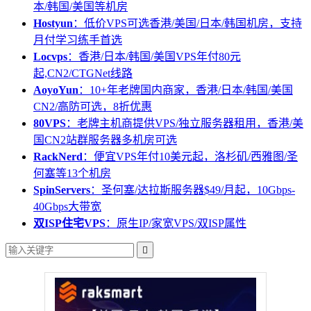
本/韩国/美国等机房
Hostyun
：低价VPS可选香港/美国/日本/韩国机房，支持
月付学习练手首选
Locvps
：香港/日本/韩国/美国VPS年付80元
起,CN2/CTGNet线路
AoyoYun
：10+年老牌国内商家，香港/日本/韩国/美国
CN2/高防可选，8折优惠
80VPS
：老牌主机商提供VPS/独立服务器租用，香港/美
国CN2站群服务器多机房可选
RackNerd
：便宜VPS年付10美元起，洛杉矶/西雅图/圣
何塞等13个机房
SpinServers
：圣何塞/达拉斯服务器$49/月起，10Gbps-
40Gbps大带宽
双ISP住宅VPS
：原生IP/家宽VPS/双ISP属性
