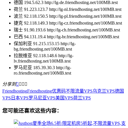
德国 194.5.62.3 http://lg-de.friendhosting.net/100MB.test
荷兰 91.223.123.7 http://lg-nl.friendhosting.net/100MB.test
波兰 92.118.150.5 http://lg-pl.friendhosting.net/100MB.test
捷克 92.118.149.3 http://lg-cz.friendhosting.net/100MB.test
瑞士 91.90.193.6 http://lg-ch.friendhosting.net/100MB.test
巴西 94.131.19.4 http://lg-br.friendhosting.net/100MB.test
保加利亚 91.215.153.15 http://lg-
bg.friendhosting.net/100MB.test
拉脱维亚 92.118.148.6 http://lg-
lv.friendhosting.net/100MB.test
罗马尼亚 185.39.30.3 http://lg-
ro.friendhosting.net/100MB.test
分享到




Friendhosting
Friendhosting优惠码
不限流量VPS
乌克兰VPS
德国
VPS
日本VPS
罗马尼亚VPS
美国VPS
荷兰VPS
您可能还喜欢这些内容：