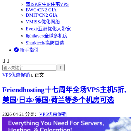
双ISP原生IP住宅VPS
BWG/CN2 GIA
DMIT/CN2 GIA
VMISS/优化网络
Evoxt/亚洲优化大带宽
lightlayer/全球多机房
Sharktech/高防首选

新手指引



VPS优惠促销
正文

Friendhosting十七周年全场VPS主机5折,
美国/日本/德国/荷兰等多个机房可选
2026-04-21
分类：
VPS优惠促销