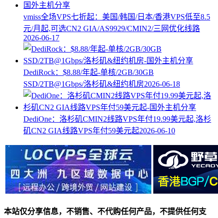
vmiss全场VPS七折起：美国/韩国/日本/香港VPS低至8.5
元/月起,可选CN2 GIA/AS9929/CMIN2/三网优化线路
2026-06-17
DediRock：$8.88/年起-单核/2GB/30GB
SSD/2TB@1Gbps/洛杉矶&纽约机房
2026-06-18
DediOne：洛杉矶CMIN2线路VPS年付19.99美元起,洛杉
矶CN2 GIA线路VPS年付59美元起
2026-06-10
本站仅分享信息，不销售、不代购任何产品，不提供任何支