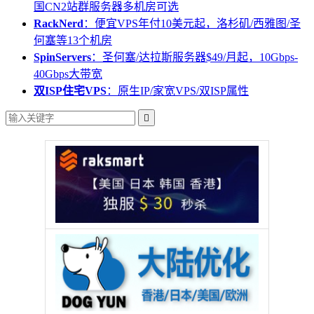
国CN2站群服务器多机房可选
RackNerd
：便宜VPS年付10美元起，洛杉矶/西雅图/圣
何塞等13个机房
SpinServers
：圣何塞/达拉斯服务器$49/月起，10Gbps-
40Gbps大带宽
双ISP住宅VPS
：原生IP/家宽VPS/双ISP属性
