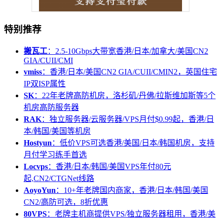
特别推荐
搬瓦工
：2.5-10Gbps大带宽香港/日本/加拿大/美国CN2
GIA/CUII/CMI
vmiss
：香港/日本/美国CN2 GIA/CUII/CMIN2，英国住宅
IP双ISP属性
SK
：22年老牌高防机房，洛杉矶/丹佛/拉斯维加斯等5个
机房高防服务器
RAK
：独立服务器/云服务器/VPS月付$0.99起，香港/日
本/韩国/美国等机房
Hostyun
：低价VPS可选香港/美国/日本/韩国机房，支持
月付学习练手首选
Locvps
：香港/日本/韩国/美国VPS年付80元
起,CN2/CTGNet线路
AoyoYun
：10+年老牌国内商家，香港/日本/韩国/美国
CN2/高防可选，8折优惠
80VPS
：老牌主机商提供VPS/独立服务器租用，香港/美