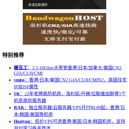
特别推荐
搬瓦工
：2.5-10Gbps大带宽香港/日本/加拿大/美国CN2
GIA/CUII/CMI
vmiss
：香港/日本/美国CN2 GIA/CUII/CMIN2，英国住宅
IP双ISP属性
SK
：22年老牌高防机房，洛杉矶/丹佛/拉斯维加斯等5个
机房高防服务器
RAK
：独立服务器/云服务器/VPS月付$0.99起，香港/日
本/韩国/美国等机房
Hostyun
：低价VPS可选香港/美国/日本/韩国机房，支持
月付学习练手首选