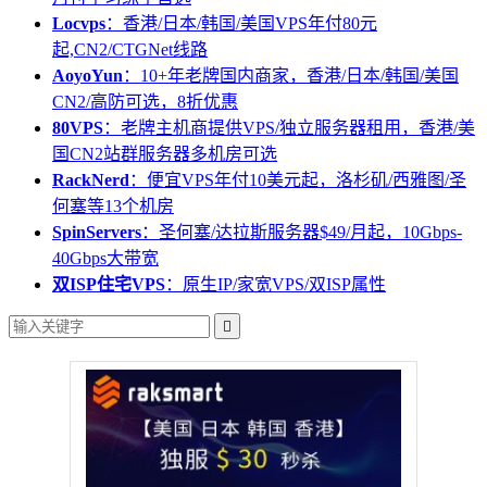
Locvps
：香港/日本/韩国/美国VPS年付80元
起,CN2/CTGNet线路
AoyoYun
：10+年老牌国内商家，香港/日本/韩国/美国
CN2/高防可选，8折优惠
80VPS
：老牌主机商提供VPS/独立服务器租用，香港/美
国CN2站群服务器多机房可选
RackNerd
：便宜VPS年付10美元起，洛杉矶/西雅图/圣
何塞等13个机房
SpinServers
：圣何塞/达拉斯服务器$49/月起，10Gbps-
40Gbps大带宽
双ISP住宅VPS
：原生IP/家宽VPS/双ISP属性
