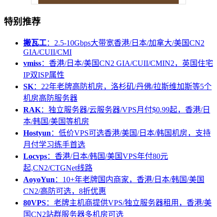
特别推荐
搬瓦工
：2.5-10Gbps大带宽香港/日本/加拿大/美国CN2
GIA/CUII/CMI
vmiss
：香港/日本/美国CN2 GIA/CUII/CMIN2，英国住宅
IP双ISP属性
SK
：22年老牌高防机房，洛杉矶/丹佛/拉斯维加斯等5个
机房高防服务器
RAK
：独立服务器/云服务器/VPS月付$0.99起，香港/日
本/韩国/美国等机房
Hostyun
：低价VPS可选香港/美国/日本/韩国机房，支持
月付学习练手首选
Locvps
：香港/日本/韩国/美国VPS年付80元
起,CN2/CTGNet线路
AoyoYun
：10+年老牌国内商家，香港/日本/韩国/美国
CN2/高防可选，8折优惠
80VPS
：老牌主机商提供VPS/独立服务器租用，香港/美
国CN2站群服务器多机房可选