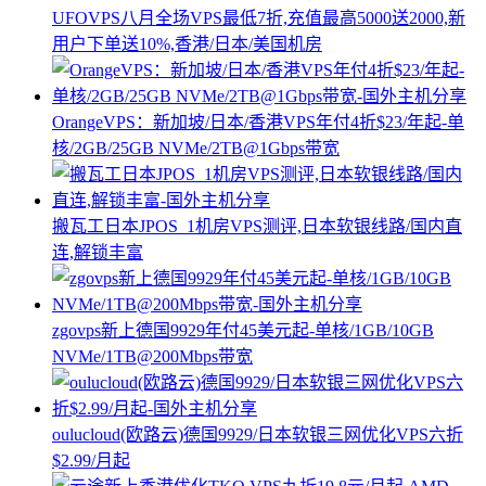
UFOVPS八月全场VPS最低7折,充值最高5000送2000,新
用户下单送10%,香港/日本/美国机房
OrangeVPS：新加坡/日本/香港VPS年付4折$23/年起-单
核/2GB/25GB NVMe/2TB@1Gbps带宽
搬瓦工日本JPOS_1机房VPS测评,日本软银线路/国内直
连,解锁丰富
zgovps新上德国9929年付45美元起-单核/1GB/10GB
NVMe/1TB@200Mbps带宽
oulucloud(欧路云)德国9929/日本软银三网优化VPS六折
$2.99/月起