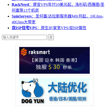
RackNerd
：便宜VPS年付10美元起，洛杉矶/西雅图/圣
何塞等13个机房
SpinServers
：圣何塞/达拉斯服务器$49/月起，10Gbps-
40Gbps大带宽
双ISP住宅VPS
：原生IP/家宽VPS/双ISP属性
