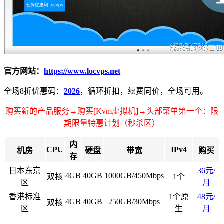
官方网站：
https://www.locvps.net
全场8折优惠码：
2026
，循环折扣，续费同价，全场可用。
购买新的产品服务→购买[Kvm虚拟机]→头部菜单第一个：限
期限量特惠计划（秒杀区）
内
CPU
IPv4
机房
硬盘
带宽
购买
存
日本东京
36元/
4GB
40GB
1000GB/450Mbps
双核
1个
区
月
香港标准
1个原
48元/
4GB
40GB
250GB/30Mbps
双核
区
生
月