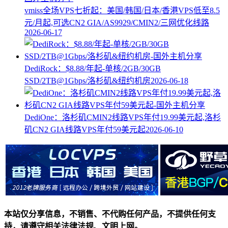
vmiss全场VPS七折起：美国/韩国/日本/香港VPS低至8.5
元/月起,可选CN2 GIA/AS9929/CMIN2/三网优化线路
2026-06-17
DediRock：$8.88/年起-单核/2GB/30GB
SSD/2TB@1Gbps/洛杉矶&纽约机房
2026-06-18
DediOne：洛杉矶CMIN2线路VPS年付19.99美元起,洛杉
矶CN2 GIA线路VPS年付59美元起
2026-06-10
本站仅分享信息，不销售、不代购任何产品，不提供任何支
持，请遵守相关法律法规、文明上网。