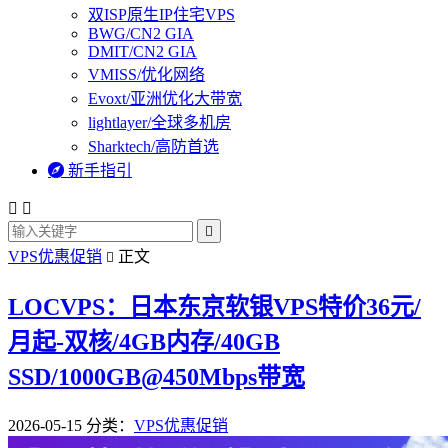
双ISP原生IP住宅VPS
BWG/CN2 GIA
DMIT/CN2 GIA
VMISS/优化网络
Evoxt/亚洲优化大带宽
lightlayer/全球多机房
Sharktech/高防首选

新手指引



VPS优惠促销
正文

LOCVPS：日本东京软银VPS特价36元/
月起-双核/4GB内存/40GB
SSD/1000GB@450Mbps带宽
2026-05-15
分类：
VPS优惠促销