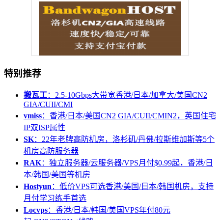
特别推荐
搬瓦工
：2.5-10Gbps大带宽香港/日本/加拿大/美国CN2
GIA/CUII/CMI
vmiss
：香港/日本/美国CN2 GIA/CUII/CMIN2，英国住宅
IP双ISP属性
SK
：22年老牌高防机房，洛杉矶/丹佛/拉斯维加斯等5个
机房高防服务器
RAK
：独立服务器/云服务器/VPS月付$0.99起，香港/日
本/韩国/美国等机房
Hostyun
：低价VPS可选香港/美国/日本/韩国机房，支持
月付学习练手首选
Locvps
：香港/日本/韩国/美国VPS年付80元