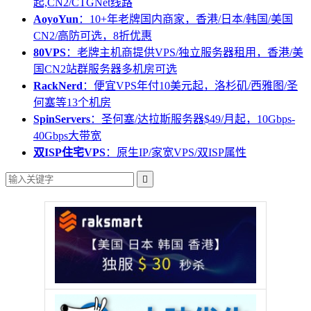
起,CN2/CTGNet线路
AoyoYun
：10+年老牌国内商家，香港/日本/韩国/美国
CN2/高防可选，8折优惠
80VPS
：老牌主机商提供VPS/独立服务器租用，香港/美
国CN2站群服务器多机房可选
RackNerd
：便宜VPS年付10美元起，洛杉矶/西雅图/圣
何塞等13个机房
SpinServers
：圣何塞/达拉斯服务器$49/月起，10Gbps-
40Gbps大带宽
双ISP住宅VPS
：原生IP/家宽VPS/双ISP属性
