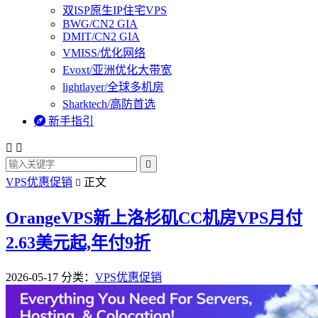
双ISP原生IP住宅VPS
BWG/CN2 GIA
DMIT/CN2 GIA
VMISS/优化网络
Evoxt/亚洲优化大带宽
lightlayer/全球多机房
Sharktech/高防首选

新手指引



VPS优惠促销
正文

OrangeVPS新上洛杉矶CC机房VPS月付
2.63美元起,年付9折
2026-05-17
分类：
VPS优惠促销