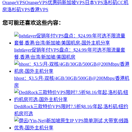
OrangeVPS
OrangeVPS优惠码
新加坡VPS
日本VPS
洛杉矶CC机
房
洛杉矶VPS
香港VPS
您可能还喜欢这些内容：
lightlayer促销年付VPS盘点：$24.99/年可选不限流量套
餐,香港/台湾/新加坡/美国机房
hhost：$3.5/月-双核/4GB/30GB/500GB@200Mbps/香港机
房
DediRock三款特价VPS限时7.5折$8.16/年起,洛杉矶/纽约
机房可选