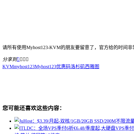
请所有使用Myhost123-KVM的朋友要留意了，官方给的时
分享到




KVM
myhost123
Myhost123优惠码
洛杉矶
西雅图
您可能还喜欢这些内容：