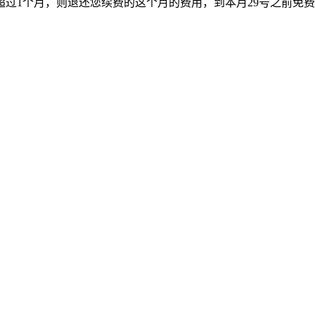
超过1个月，则退还您续费的这个月的费用，到本月29号之前免