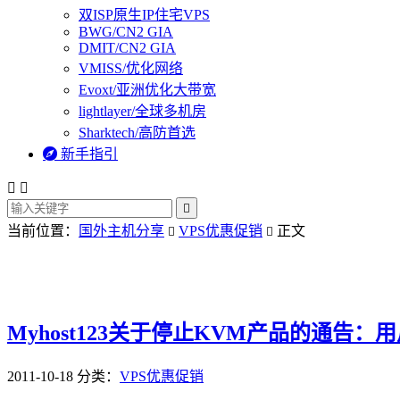
双ISP原生IP住宅VPS
BWG/CN2 GIA
DMIT/CN2 GIA
VMISS/优化网络
Evoxt/亚洲优化大带宽
lightlayer/全球多机房
Sharktech/高防首选

新手指引



当前位置：
国外主机分享
VPS优惠促销
正文


Myhost123关于停止KVM产品的通告：
2011-10-18
分类：
VPS优惠促销