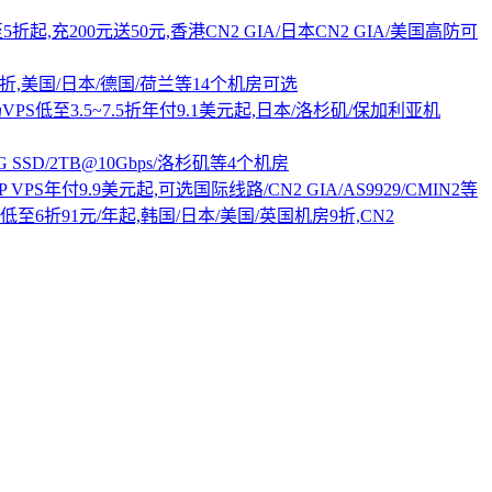
折起,充200元送50元,香港CN2 GIA/日本CN2 GIA/美国高防可
PS五折,美国/日本/德国/荷兰等14个机房可选
全场VPS低至3.5~7.5折年付9.1美元起,日本/洛杉矶/保加利亚机
GB/25G SSD/2TB@10Gbps/洛杉矶等4个机房
P VPS年付9.9美元起,可选国际线路/CN2 GIA/AS9929/CMIN2等
PS低至6折91元/年起,韩国/日本/美国/英国机房9折,CN2