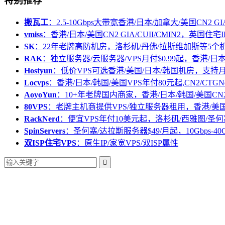
特别推荐
搬瓦工
：2.5-10Gbps大带宽香港/日本/加拿大/美国CN2 GIA/
vmiss
：香港/日本/美国CN2 GIA/CUII/CMIN2，英国住宅I
SK
：22年老牌高防机房，洛杉矶/丹佛/拉斯维加斯等5个
RAK
：独立服务器/云服务器/VPS月付$0.99起，香港/日
Hostyun
：低价VPS可选香港/美国/日本/韩国机房，支
Locvps
：香港/日本/韩国/美国VPS年付80元起,CN2/CTGN
AoyoYun
：10+年老牌国内商家，香港/日本/韩国/美国CN
80VPS
：老牌主机商提供VPS/独立服务器租用，香港/美
RackNerd
：便宜VPS年付10美元起，洛杉矶/西雅图/圣何
SpinServers
：圣何塞/达拉斯服务器$49/月起，10Gbps-40
双ISP住宅VPS
：原生IP/家宽VPS/双ISP属性
