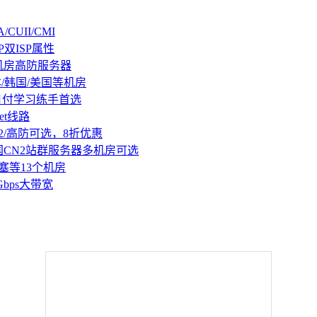
CUII/CMI
P双ISP属性
机房高防服务器
本/韩国/美国等机房
持月付学习练手首选
et线路
2/高防可选，8折优惠
国CN2站群服务器多机房可选
塞等13个机房
Gbps大带宽