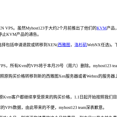
N VPS。虽然Myhost123于大约2个月前推出了他们的
KVM
产品
于停止KVM产品的通告。
的选择包括申请退款或转移到XEN(
西雅图
，
洛杉矶
WebNX任选)
PS，所有Kvm的VPS将于本月29号（周六）删除。myhost123 
原购买价格转移到新的西雅图Xen服务器或者Webnx的服务器
有原Kvm客户都继续享受原来的购买价格，1.1日起开始按照我们目
PS数据，由此带来的不便，myhost123 team深表歉意。