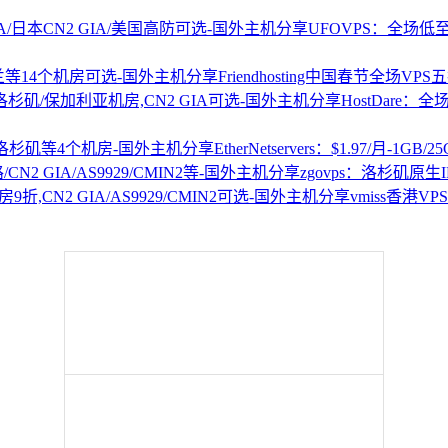
UFOVPS：全场低至5
Friendhosting中国春节全场V
HostDare：
EtherNetservers：$1.97/月-1
zgovps：洛杉矶原生I
vmiss香港V