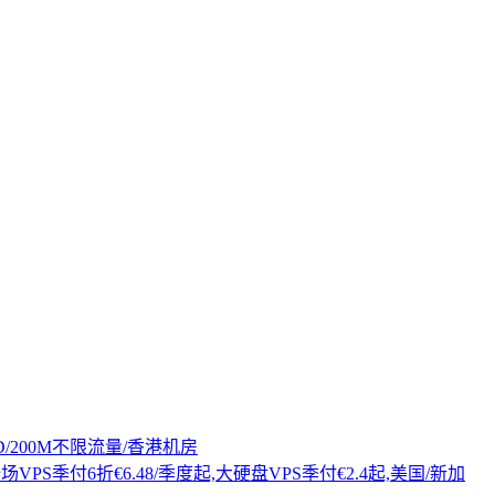
 SSD/200M不限流量/香港机房
全场VPS季付6折€6.48/季度起,大硬盘VPS季付€2.4起,美国/新加