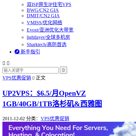
双ISP原生IP住宅VPS
BWG/CN2 GIA
DMIT/CN2 GIA
VMISS/优化网络
Evoxt/亚洲优化大带宽
lightlayer/全球多机房
Sharktech/高防首选

新手指引



VPS优惠促销
正文

UP2VPS：$6.5/月OpenVZ
1GB/40GB/1TB洛杉矶&西雅图
2011-12-02
分类：
VPS优惠促销