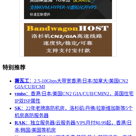
特别推荐
搬瓦工
：2.5-10Gbps大带宽香港/日本/加拿大/美国CN2
GIA/CUII/CMI
vmiss
：香港/日本/美国CN2 GIA/CUII/CMIN2，英国住宅
IP双ISP属性
SK
：22年老牌高防机房，洛杉矶/丹佛/拉斯维加斯等5个
机房高防服务器
RAK
：独立服务器/云服务器/VPS月付$0.99起，香港/日
本/韩国/美国等机房