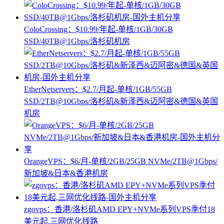
ColoCrossing：$10.99/年起-单核/1GB/30GB
SSD/40TB@1Gbps/洛杉矶机房
EtherNetservers：$2.7/月起-单核/1GB/55GB
SSD/2TB@10Gbps/洛杉矶&新泽西&迈阿密&德国&英国
机房
OrangeVPS：$6/月-单核/2GB/25GB NVMe/2TB@1Gbps/
新加坡&日本&香港机房
zgovps：香港/洛杉矶AMD EPY+NVMe系列VPS季付18
美元起,三网优化线路