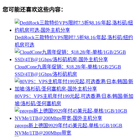
您可能还喜欢这些内容：
DediRock三款特价VPS限时7.5折$8.16/年起,洛杉矶/纽约
机房可选
CloudCone九周年促销：$18.28/年-单核/1GB/25GB
SSD/4TB@1Gbps/洛杉矶机房
80VPS：VPS主机年付199元起,可选香港/日本/韩国/新加
坡/洛杉矶/圣何塞机房
zgovps新上德国9929年付45美元起-单核/1GB/10GB
NVMe/1TB@200Mbps带宽