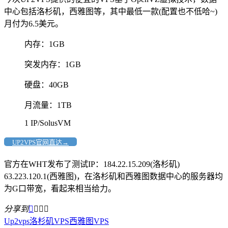
中心包括洛杉矶，西雅图等，其中最低一款(配置也不低哈~)
月付为6.5美元。
内存：1GB
突发内存：1GB
硬盘：40GB
月流量：1TB
1 IP/SolusVM
UP2VPS官网直达→
官方在WHT发布了测试IP：184.22.15.209(洛杉矶)
63.223.120.1(西雅图)，在洛杉矶和西雅图数据中心的服务器均
为G口带宽，看起来相当给力。
分享到




Up2vps
洛杉矶VPS
西雅图VPS