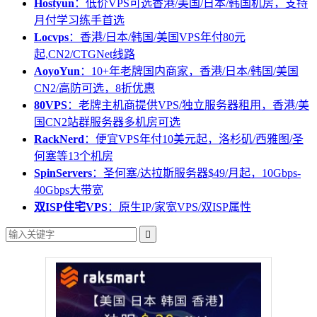
Hostyun
：低价VPS可选香港/美国/日本/韩国机房，支持
月付学习练手首选
Locvps
：香港/日本/韩国/美国VPS年付80元
起,CN2/CTGNet线路
AoyoYun
：10+年老牌国内商家，香港/日本/韩国/美国
CN2/高防可选，8折优惠
80VPS
：老牌主机商提供VPS/独立服务器租用，香港/美
国CN2站群服务器多机房可选
RackNerd
：便宜VPS年付10美元起，洛杉矶/西雅图/圣
何塞等13个机房
SpinServers
：圣何塞/达拉斯服务器$49/月起，10Gbps-
40Gbps大带宽
双ISP住宅VPS
：原生IP/家宽VPS/双ISP属性
