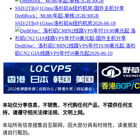
DediRock：$8.88/年起-单核/2GB/30GB
SSD/2TB@1Gbps/洛杉矶&纽约机房
2026-06-18
DediOne：洛杉矶CMIN2线路VPS年付19.99美元起,洛杉
矶CN2 GIA线路VPS年付59美元起
2026-06-10
本站仅分享信息，不销售、不代购任何产品，不提供任何支
持，请遵守相关法律法规、文明上网。
本站所有信息搜集自互联网，因大部分具有时效性，读者朋友
请自行甄别。