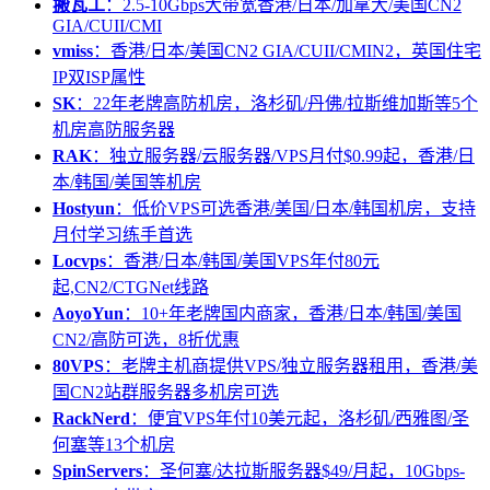
搬瓦工
：2.5-10Gbps大带宽香港/日本/加拿大/美国CN2
GIA/CUII/CMI
vmiss
：香港/日本/美国CN2 GIA/CUII/CMIN2，英国住宅
IP双ISP属性
SK
：22年老牌高防机房，洛杉矶/丹佛/拉斯维加斯等5个
机房高防服务器
RAK
：独立服务器/云服务器/VPS月付$0.99起，香港/日
本/韩国/美国等机房
Hostyun
：低价VPS可选香港/美国/日本/韩国机房，支持
月付学习练手首选
Locvps
：香港/日本/韩国/美国VPS年付80元
起,CN2/CTGNet线路
AoyoYun
：10+年老牌国内商家，香港/日本/韩国/美国
CN2/高防可选，8折优惠
80VPS
：老牌主机商提供VPS/独立服务器租用，香港/美
国CN2站群服务器多机房可选
RackNerd
：便宜VPS年付10美元起，洛杉矶/西雅图/圣
何塞等13个机房
SpinServers
：圣何塞/达拉斯服务器$49/月起，10Gbps-