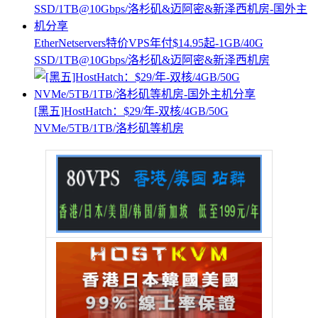
EtherNetservers特价VPS年付$14.95起-1GB/40G
SSD/1TB@10Gbps/洛杉矶&迈阿密&新泽西机房
[黑五]HostHatch：$29/年-双核/4GB/50G
NVMe/5TB/1TB/洛杉矶等机房