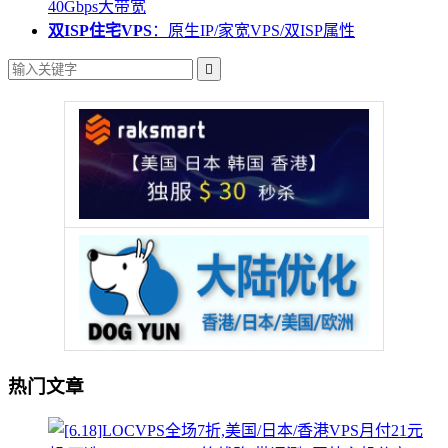
40Gbps大带宽
双ISP住宅VPS
：原生IP/家宽VPS/双ISP属性

热门文章