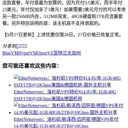
这款套餐，年付是最为划算的，因为月付3.5美元，而半年付
23美元，年付仅加多了3美元！如果需要2美元月付的可以考虑
另一款256MB内存，512MB突发，40GB硬盘和1TB月流量套
餐。另外特别说明的是：该主机商不支持退款的。
【9月27日更新】上述优惠仅限26日，27日价格已恢复正常。
分享到




BlueVM
HyperVM
OpenVZ
亚特兰大
加州
您可能还喜欢这些内容：
EtherNetservers：洛杉矶VPS特价$14.95/年-1GB/40G
SSD/1TB@10Gbps/美国&德国机房
EtherNetservers：洛杉矶/新泽西/迈阿密/德国VPS年付
14.95美元起-1GB/40GB/2TB@10Gbps