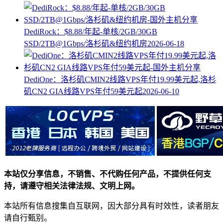
DediRock：$8.88/年起-单核/2GB/30GB
SSD/2TB@1Gbps/洛杉矶&纽约机房
2026-06-18
DediOne：洛杉矶CMIN2线路VPS年付19.99美元起,洛杉
矶CN2 GIA线路VPS年付59美元起
2026-06-10
本站仅分享信息，不销售、不代购任何产品，不提供任何支
持，请遵守相关法律法规、文明上网。
本站所有信息搜集自互联网，因大部分具有时效性，读者朋友
请自行甄别。