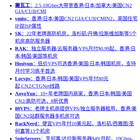
搬瓦工
：2.5-10Gbps大带宽香港/日本/加拿大/美国CN2
GIA/CUII/CMI
vmiss
：香港/日本/美国CN2 GIA/CUII/CMIN2，英国住宅
IP双ISP属性
SK
：22年老牌高防机房，洛杉矶/丹佛/拉斯维加斯等5个
机房高防服务器
RAK
：独立服务器/云服务器/VPS月付$0.99起，香港/日
本/韩国/美国等机房
Hostyun
：低价VPS可选香港/美国/日本/韩国机房，支持
月付学习练手首选
Locvps
：香港/日本/韩国/美国VPS年付80元
起,CN2/CTGNet线路
AoyoYun
：10+年老牌国内商家，香港/日本/韩国/美国
CN2/高防可选，8折优惠
80VPS
：老牌主机商提供VPS/独立服务器租用，香港/美
国CN2站群服务器多机房可选
RackNerd
：便宜VPS年付10美元起，洛杉矶/西雅图/圣
何塞等13个机房
SpinServers
：圣何塞/达拉斯服务器$49/月起，10Gbps-