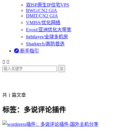
双ISP原生IP住宅VPS
BWG/CN2 GIA
DMIT/CN2 GIA
VMISS/优化网络
Evoxt/亚洲优化大带宽
lightlayer/全球多机房
Sharktech/高防首选

新手指引



共 1 篇文章
标签：多说评论插件