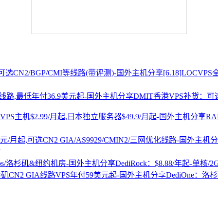
[6.18]LOCV
DMIT香港VPS补货：可选
R
7
DediRock：$8.88/年起-单核/
DediOne：洛