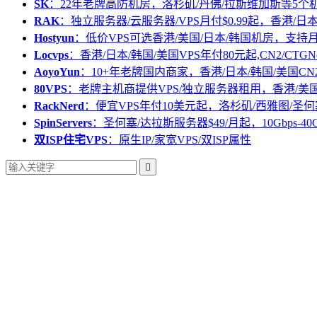
SK
：22年老牌高防机房，洛杉矶/丹佛/拉斯维加斯等5个
RAK
：独立服务器/云服务器/VPS月付$0.99起，香港/日
Hostyun
：低价VPS可选香港/美国/日本/韩国机房，支
Locvps
：香港/日本/韩国/美国VPS年付80元起,CN2/CTGN
AoyoYun
：10+年老牌国内商家，香港/日本/韩国/美国CN
80VPS
：老牌主机商提供VPS/独立服务器租用，香港/美
RackNerd
：便宜VPS年付10美元起，洛杉矶/西雅图/圣何
SpinServers
：圣何塞/达拉斯服务器$49/月起，10Gbps-40
双ISP住宅VPS
：原生IP/家宽VPS/双ISP属性
