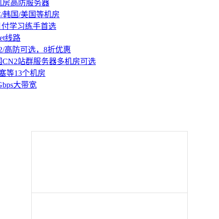
机房高防服务器
本/韩国/美国等机房
持月付学习练手首选
et线路
2/高防可选，8折优惠
国CN2站群服务器多机房可选
塞等13个机房
Gbps大带宽