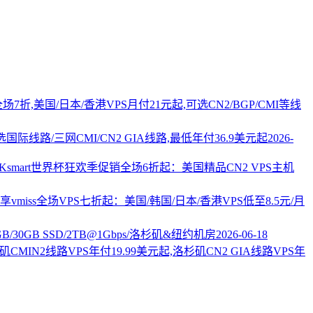
PS全场7折,美国/日本/香港VPS月付21元起,可选CN2/BGP/CMI等线
国际线路/三网CMI/CN2 GIA线路,最低年付36.9美元起
2026-
AKsmart世界杯狂欢季促销全场6折起：美国精品CN2 VPS主机
vmiss全场VPS七折起：美国/韩国/日本/香港VPS低至8.5元/月
2GB/30GB SSD/2TB@1Gbps/洛杉矶&纽约机房
2026-06-18
杉矶CMIN2线路VPS年付19.99美元起,洛杉矶CN2 GIA线路VPS年