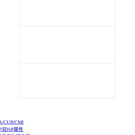
CUII/CMI
P双ISP属性