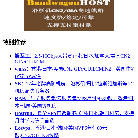
特别推荐
搬瓦工
：2.5-10Gbps大带宽香港/日本/加拿大/美国CN2
GIA/CUII/CMI
vmiss
：香港/日本/美国CN2 GIA/CUII/CMIN2，英国住宅
IP双ISP属性
SK
：22年老牌高防机房，洛杉矶/丹佛/拉斯维加斯等5个
机房高防服务器
RAK
：独立服务器/云服务器/VPS月付$0.99起，香港/日
本/韩国/美国等机房
Hostyun
：低价VPS可选香港/美国/日本/韩国机房，支持
月付学习练手首选
Locvps
：香港/日本/韩国/美国VPS年付80元
起,CN2/CTGNet线路