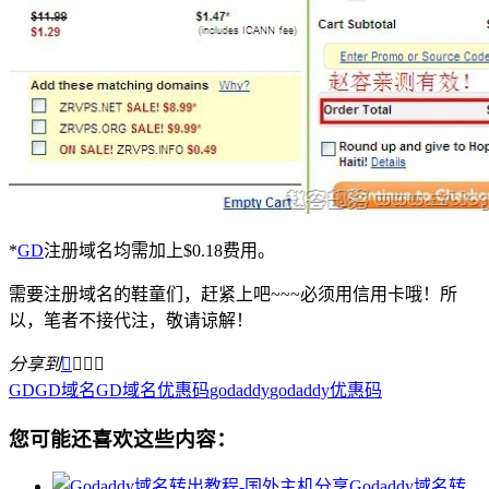
*
GD
注册域名均需加上$0.18费用。
需要注册域名的鞋童们，赶紧上吧~~~必须用信用卡哦！所
以，笔者不接代注，敬请谅解！
分享到




GD
GD域名
GD域名优惠码
godaddy
godaddy优惠码
您可能还喜欢这些内容：
Godaddy域名转