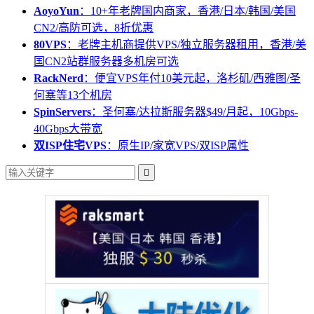
AoyoYun
：10+年老牌国内商家，香港/日本/韩国/美国
CN2/高防可选，8折优惠
80VPS
：老牌主机商提供VPS/独立服务器租用，香港/美
国CN2站群服务器多机房可选
RackNerd
：便宜VPS年付10美元起，洛杉矶/西雅图/圣
何塞等13个机房
SpinServers
：圣何塞/达拉斯服务器$49/月起，10Gbps-
40Gbps大带宽
双ISP住宅VPS
：原生IP/家宽VPS/双ISP属性
