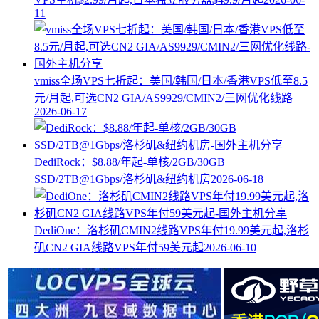
11
vmiss全场VPS七折起：美国/韩国/日本/香港VPS低至8.5
元/月起,可选CN2 GIA/AS9929/CMIN2/三网优化线路
2026-06-17
DediRock：$8.88/年起-单核/2GB/30GB
SSD/2TB@1Gbps/洛杉矶&纽约机房
2026-06-18
DediOne：洛杉矶CMIN2线路VPS年付19.99美元起,洛杉
矶CN2 GIA线路VPS年付59美元起
2026-06-10