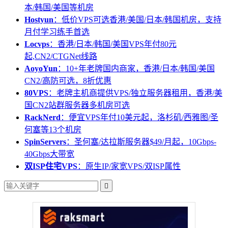
本/韩国/美国等机房
Hostyun
：低价VPS可选香港/美国/日本/韩国机房，支持
月付学习练手首选
Locvps
：香港/日本/韩国/美国VPS年付80元
起,CN2/CTGNet线路
AoyoYun
：10+年老牌国内商家，香港/日本/韩国/美国
CN2/高防可选，8折优惠
80VPS
：老牌主机商提供VPS/独立服务器租用，香港/美
国CN2站群服务器多机房可选
RackNerd
：便宜VPS年付10美元起，洛杉矶/西雅图/圣
何塞等13个机房
SpinServers
：圣何塞/达拉斯服务器$49/月起，10Gbps-
40Gbps大带宽
双ISP住宅VPS
：原生IP/家宽VPS/双ISP属性
