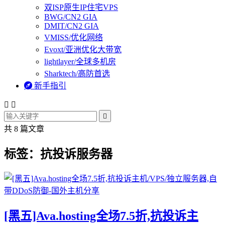
双ISP原生IP住宅VPS
BWG/CN2 GIA
DMIT/CN2 GIA
VMISS/优化网络
Evoxt/亚洲优化大带宽
lightlayer/全球多机房
Sharktech/高防首选

新手指引



共 8 篇文章
标签：抗投诉服务器
[黑五]Ava.hosting全场7.5折,抗投诉主