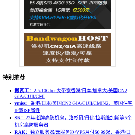
特别推荐
搬瓦工
：2.5-10Gbps大带宽香港/日本/加拿大/美国CN2
GIA/CUII/CMI
vmiss
：香港/日本/美国CN2 GIA/CUII/CMIN2，英国住宅
IP双ISP属性
SK
：22年老牌高防机房，洛杉矶/丹佛/拉斯维加斯等5个
机房高防服务器
RAK
：独立服务器/云服务器/VPS月付$0.99起，香港/日