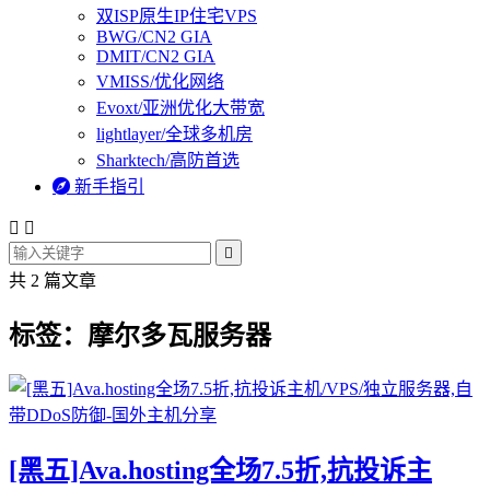
双ISP原生IP住宅VPS
BWG/CN2 GIA
DMIT/CN2 GIA
VMISS/优化网络
Evoxt/亚洲优化大带宽
lightlayer/全球多机房
Sharktech/高防首选

新手指引



共 2 篇文章
标签：摩尔多瓦服务器
[黑五]Ava.hosting全场7.5折,抗投诉主