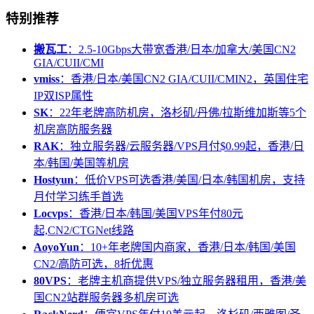
特别推荐
搬瓦工
：2.5-10Gbps大带宽香港/日本/加拿大/美国CN2
GIA/CUII/CMI
vmiss
：香港/日本/美国CN2 GIA/CUII/CMIN2，英国住宅
IP双ISP属性
SK
：22年老牌高防机房，洛杉矶/丹佛/拉斯维加斯等5个
机房高防服务器
RAK
：独立服务器/云服务器/VPS月付$0.99起，香港/日
本/韩国/美国等机房
Hostyun
：低价VPS可选香港/美国/日本/韩国机房，支持
月付学习练手首选
Locvps
：香港/日本/韩国/美国VPS年付80元
起,CN2/CTGNet线路
AoyoYun
：10+年老牌国内商家，香港/日本/韩国/美国
CN2/高防可选，8折优惠
80VPS
：老牌主机商提供VPS/独立服务器租用，香港/美
国CN2站群服务器多机房可选