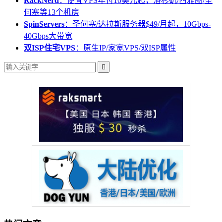
RackNerd
：便宜VPS年付10美元起，洛杉矶/西雅图/圣
何塞等13个机房
SpinServers
：圣何塞/达拉斯服务器$49/月起，10Gbps-
40Gbps大带宽
双ISP住宅VPS
：原生IP/家宽VPS/双ISP属性
