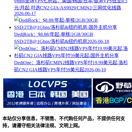
vmiss全场VPS七折起：美国/韩国/日本/香港VPS低至8.5
元/月起,可选CN2 GIA/AS9929/CMIN2/三网优化线路
2026-06-17
DediRock：$8.88/年起-单核/2GB/30GB
SSD/2TB@1Gbps/洛杉矶&纽约机房
2026-06-18
DediOne：洛杉矶CMIN2线路VPS年付19.99美元起,洛杉
矶CN2 GIA线路VPS年付59美元起
2026-06-10
本站仅分享信息，不销售、不代购任何产品，不提供任何支
持，请遵守相关法律法规、文明上网。