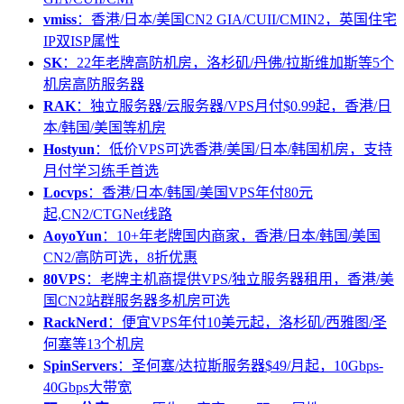
vmiss
：香港/日本/美国CN2 GIA/CUII/CMIN2，英国住宅
IP双ISP属性
SK
：22年老牌高防机房，洛杉矶/丹佛/拉斯维加斯等5个
机房高防服务器
RAK
：独立服务器/云服务器/VPS月付$0.99起，香港/日
本/韩国/美国等机房
Hostyun
：低价VPS可选香港/美国/日本/韩国机房，支持
月付学习练手首选
Locvps
：香港/日本/韩国/美国VPS年付80元
起,CN2/CTGNet线路
AoyoYun
：10+年老牌国内商家，香港/日本/韩国/美国
CN2/高防可选，8折优惠
80VPS
：老牌主机商提供VPS/独立服务器租用，香港/美
国CN2站群服务器多机房可选
RackNerd
：便宜VPS年付10美元起，洛杉矶/西雅图/圣
何塞等13个机房
SpinServers
：圣何塞/达拉斯服务器$49/月起，10Gbps-
40Gbps大带宽