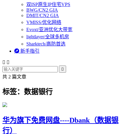
双ISP原生IP住宅VPS
BWG/CN2 GIA
DMIT/CN2 GIA
VMISS/优化网络
Evoxt/亚洲优化大带宽
lightlayer/全球多机房
Sharktech/高防首选

新手指引



共 2 篇文章
标签：数据银行
华为旗下免费网盘----Dbank（数据银
行）