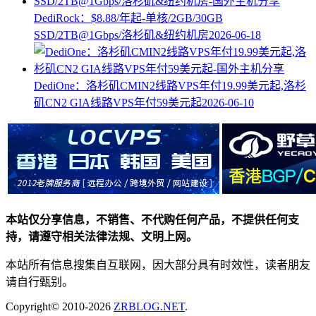
DediRock：$8.88/年起-单核/2GB/30GB
SSD/2TB@1Gbps/洛杉矶&纽约机房
2026-06-18
DediOne：洛杉矶CMIN2线路VPS年付19.99美元起,洛杉
矶CN2 GIA线路VPS年付59美元起
2026-06-10
本站仅分享信息，不销售、不代购任何产品，不提供任何支
持，请遵守相关法律法规、文明上网。
本站所有信息搜集自互联网，因大部分具有时效性，读者朋友
请自行甄别。
Copyright© 2010-2026
ZRBLOG.NET
.