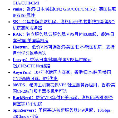
GIA/CUII/CMI
vmiss
：香港/日本/美国CN2 GIA/CUII/CMIN2，英国住宅
IP双ISP属性
SK
：22年老牌高防机房，洛杉矶/丹佛/拉斯维加斯等5个
机房高防服务器
RAK
：独立服务器/云服务器/VPS月付$0.99起，香港/日
本/韩国/美国等机房
Hostyun
：低价VPS可选香港/美国/日本/韩国机房，支持
月付学习练手首选
Locvps
：香港/日本/韩国/美国VPS年付80元
起,CN2/CTGNet线路
AoyoYun
：10+年老牌国内商家，香港/日本/韩国/美国
CN2/高防可选，8折优惠
80VPS
：老牌主机商提供VPS/独立服务器租用，香港/美
国CN2站群服务器多机房可选
RackNerd
：便宜VPS年付10美元起，洛杉矶/西雅图/圣
何塞等13个机房
SpinServers
：圣何塞/达拉斯服务器$49/月起，10Gbps-
40Gbps大带宽