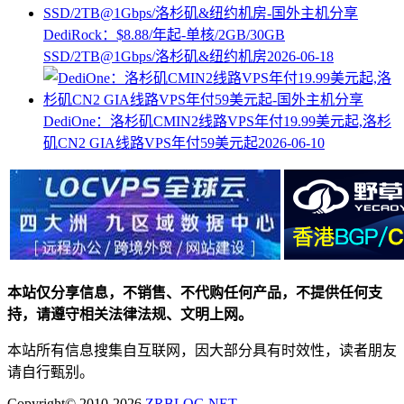
DediRock：$8.88/年起-单核/2GB/30GB
SSD/2TB@1Gbps/洛杉矶&纽约机房
2026-06-18
DediOne：洛杉矶CMIN2线路VPS年付19.99美元起,洛杉
矶CN2 GIA线路VPS年付59美元起
2026-06-10
本站仅分享信息，不销售、不代购任何产品，不提供任何支
持，请遵守相关法律法规、文明上网。
本站所有信息搜集自互联网，因大部分具有时效性，读者朋友
请自行甄别。
Copyright© 2010-2026
ZRBLOG.NET
.