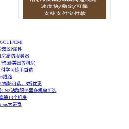
CUII/CMI
P双ISP属性
机房高防服务器
本/韩国/美国等机房
持月付学习练手首选
et线路
2/高防可选，8折优惠
国CN2站群服务器多机房可选
塞等13个机房
Gbps大带宽