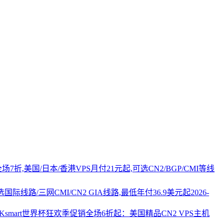
PS全场7折,美国/日本/香港VPS月付21元起,可选CN2/BGP/CMI等线
国际线路/三网CMI/CN2 GIA线路,最低年付36.9美元起
2026-
AKsmart世界杯狂欢季促销全场6折起：美国精品CN2 VPS主机