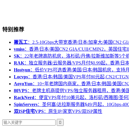
特别推荐
搬瓦工
：2.5-10Gbps大带宽香港/日本/加拿大/美国CN2 GIA/
vmiss
：香港/日本/美国CN2 GIA/CUII/CMIN2，英国住宅I
SK
：22年老牌高防机房，洛杉矶/丹佛/拉斯维加斯等5个
RAK
：独立服务器/云服务器/VPS月付$0.99起，香港/日
Hostyun
：低价VPS可选香港/美国/日本/韩国机房，支
Locvps
：香港/日本/韩国/美国VPS年付80元起,CN2/CTGN
AoyoYun
：10+年老牌国内商家，香港/日本/韩国/美国CN
80VPS
：老牌主机商提供VPS/独立服务器租用，香港/美
RackNerd
：便宜VPS年付10美元起，洛杉矶/西雅图/圣何
SpinServers
：圣何塞/达拉斯服务器$49/月起，10Gbps-40
双ISP住宅VPS
：原生IP/家宽VPS/双ISP属性
