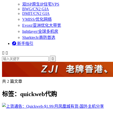
双ISP原生IP住宅VPS
BWG/CN2 GIA
DMIT/CN2 GIA
VMISS/优化网络
Evoxt/亚洲优化大带宽
lightlayer/全球多机房
Sharktech/高防首选

新手指引



共 2 篇文章
标签：quickweb代购