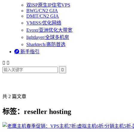
双ISP原生IP住宅VPS
BWG/CN2 GIA
DMIT/CN2 GIA
VMISS/优化网络
Evoxt/亚洲优化大带宽
lightlayer/全球多机房
Sharktech/高防首选

新手指引



共 2 篇文章
标签：reseller hosting