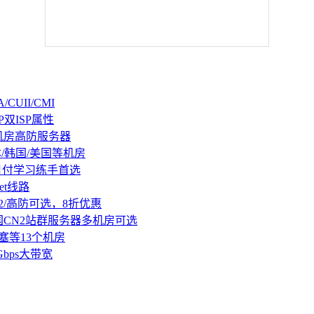
CUII/CMI
P双ISP属性
机房高防服务器
本/韩国/美国等机房
持月付学习练手首选
et线路
2/高防可选，8折优惠
国CN2站群服务器多机房可选
塞等13个机房
Gbps大带宽