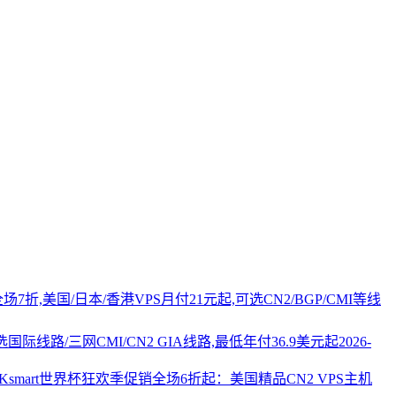
PS全场7折,美国/日本/香港VPS月付21元起,可选CN2/BGP/CMI等线
国际线路/三网CMI/CN2 GIA线路,最低年付36.9美元起
2026-
AKsmart世界杯狂欢季促销全场6折起：美国精品CN2 VPS主机