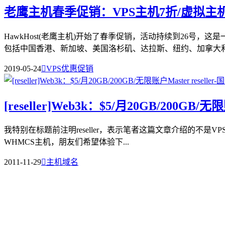
老鹰主机春季促销：VPS主机7折/虚拟主机
HawkHost(老鹰主机)开始了春季促销，活动持续到26
包括中国香港、新加坡、美国洛杉矶、达拉斯、纽约、加拿大和荷
2019-05-24

VPS优惠促销
[reseller]Web3k：$5/月20GB/200GB/无限账
我特别在标题前注明reseller，表示笔者这篇文章介绍的不是VPS或者
WHMCS主机，朋友们希望体验下...
2011-11-29

主机域名