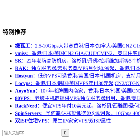
特别推荐
搬瓦工
：2.5-10Gbps大带宽香港/日本/加拿大/美国CN2 GIA/
vmiss
：香港/日本/美国CN2 GIA/CUII/CMIN2，英国住宅I
SK
：22年老牌高防机房，洛杉矶/丹佛/拉斯维加斯等5个
RAK
：独立服务器/云服务器/VPS月付$0.99起，香港/日
Hostyun
：低价VPS可选香港/美国/日本/韩国机房，支
Locvps
：香港/日本/韩国/美国VPS年付80元起,CN2/CTGN
AoyoYun
：10+年老牌国内商家，香港/日本/韩国/美国CN
80VPS
：老牌主机商提供VPS/独立服务器租用，香港/美
RackNerd
：便宜VPS年付10美元起，洛杉矶/西雅图/圣何
SpinServers
：圣何塞/达拉斯服务器$49/月起，10Gbps-40
双ISP住宅VPS
：原生IP/家宽VPS/双ISP属性
