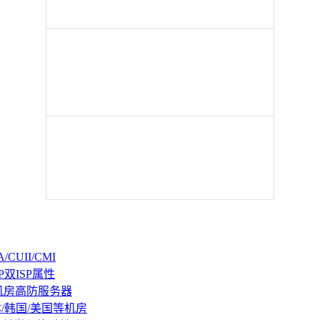
CUII/CMI
P双ISP属性
机房高防服务器
本/韩国/美国等机房