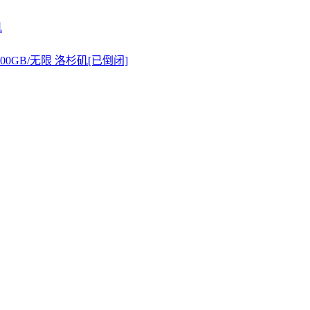
矶
20GB/200GB/无限 洛杉矶[已倒闭]