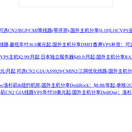
[6.18]LOCV
DMIT香港VPS补货：可选
R
7
DediRock：$8.88/年起-单核/
DediOne：洛