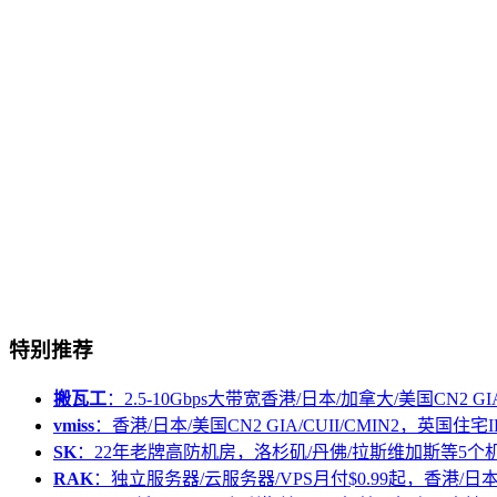
特别推荐
搬瓦工
：2.5-10Gbps大带宽香港/日本/加拿大/美国CN2 GIA/
vmiss
：香港/日本/美国CN2 GIA/CUII/CMIN2，英国住宅I
SK
：22年老牌高防机房，洛杉矶/丹佛/拉斯维加斯等5个
RAK
：独立服务器/云服务器/VPS月付$0.99起，香港/日