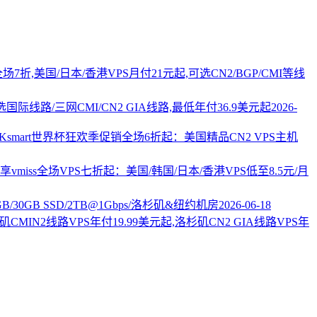
PS全场7折,美国/日本/香港VPS月付21元起,可选CN2/BGP/CMI等线
国际线路/三网CMI/CN2 GIA线路,最低年付36.9美元起
2026-
AKsmart世界杯狂欢季促销全场6折起：美国精品CN2 VPS主机
vmiss全场VPS七折起：美国/韩国/日本/香港VPS低至8.5元/月
2GB/30GB SSD/2TB@1Gbps/洛杉矶&纽约机房
2026-06-18
杉矶CMIN2线路VPS年付19.99美元起,洛杉矶CN2 GIA线路VPS年