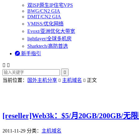
双ISP原生IP住宅VPS
BWG/CN2 GIA
DMIT/CN2 GIA
VMISS/优化网络
Evoxt/亚洲优化大带宽
lightlayer/全球多机房
Sharktech/高防首选

新手指引



当前位置：
国外主机分享
主机域名
正文


[reseller]Web3k：$5/月20GB/200GB/无限账
2011-11-29
分类：
主机域名