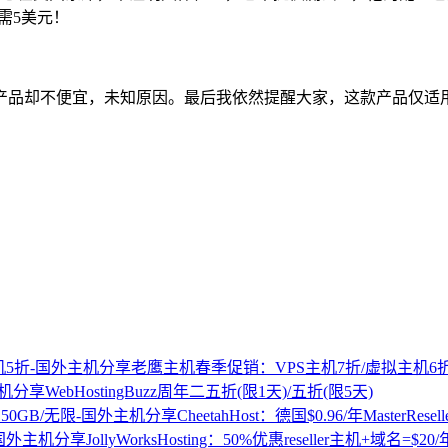
需5美元！
产品却不便宜，未知原因。最后我依然提醒大家，这款产品仅适
老鹰主机春季促销：VPS主机7折/虚拟主机6
WebHostingBuzz周年二五折(限1天)/五折(限5天)
CheetahHost：德国$0.96/年MasterResel
JollyWorksHosting：50%优惠reseller主机+域名=$20/