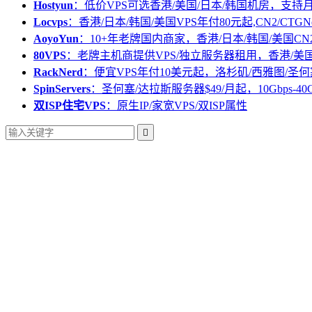
Hostyun
：低价VPS可选香港/美国/日本/韩国机房，支
Locvps
：香港/日本/韩国/美国VPS年付80元起,CN2/CTGN
AoyoYun
：10+年老牌国内商家，香港/日本/韩国/美国CN
80VPS
：老牌主机商提供VPS/独立服务器租用，香港/美
RackNerd
：便宜VPS年付10美元起，洛杉矶/西雅图/圣何
SpinServers
：圣何塞/达拉斯服务器$49/月起，10Gbps-40
双ISP住宅VPS
：原生IP/家宽VPS/双ISP属性
