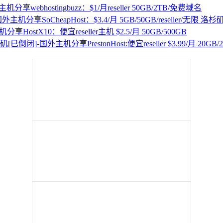
webhostingbuzz：$1/月reseller 50GB/2TB/免费域名
SoCheapHost：$3.4/月 5GB/50GB/reseller/无限 洛杉
HostX10：便宜reseller主机 $2.5/月 50GB/500GB
PrestonHost:便宜reseller $3.99/月 