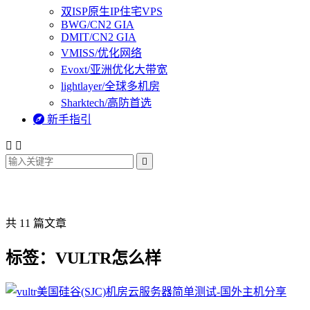
双ISP原生IP住宅VPS
BWG/CN2 GIA
DMIT/CN2 GIA
VMISS/优化网络
Evoxt/亚洲优化大带宽
lightlayer/全球多机房
Sharktech/高防首选

新手指引



共 11 篇文章
标签：VULTR怎么样