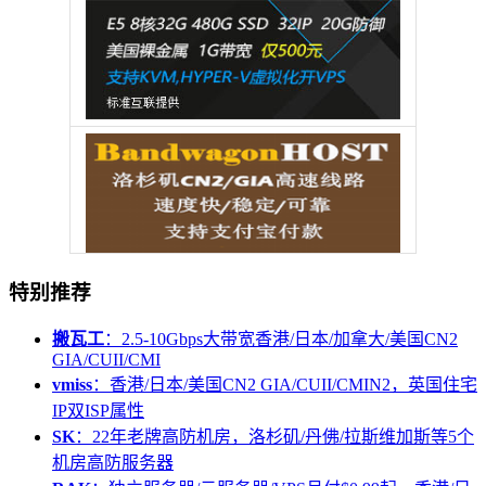
特别推荐
搬瓦工
：2.5-10Gbps大带宽香港/日本/加拿大/美国CN2
GIA/CUII/CMI
vmiss
：香港/日本/美国CN2 GIA/CUII/CMIN2，英国住宅
IP双ISP属性
SK
：22年老牌高防机房，洛杉矶/丹佛/拉斯维加斯等5个
机房高防服务器