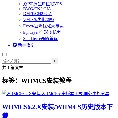
双ISP原生IP住宅VPS
BWG/CN2 GIA
DMIT/CN2 GIA
VMISS/优化网络
Evoxt/亚洲优化大带宽
lightlayer/全球多机房
Sharktech/高防首选

新手指引



共 1 篇文章
标签：WHMCS安装教程
WHMCS6.2.X安装/WHMCS历史版本下
载