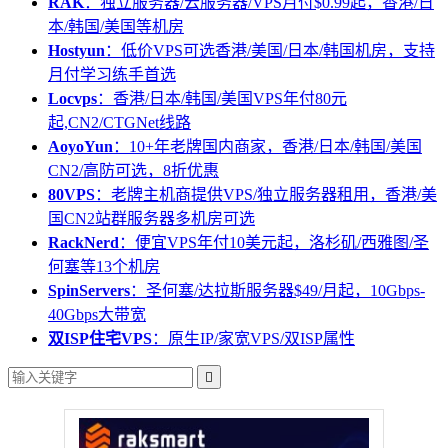
RAK
：独立服务器/云服务器/VPS月付$0.99起，香港/日
本/韩国/美国等机房
Hostyun
：低价VPS可选香港/美国/日本/韩国机房，支持
月付学习练手首选
Locvps
：香港/日本/韩国/美国VPS年付80元
起,CN2/CTGNet线路
AoyoYun
：10+年老牌国内商家，香港/日本/韩国/美国
CN2/高防可选，8折优惠
80VPS
：老牌主机商提供VPS/独立服务器租用，香港/美
国CN2站群服务器多机房可选
RackNerd
：便宜VPS年付10美元起，洛杉矶/西雅图/圣
何塞等13个机房
SpinServers
：圣何塞/达拉斯服务器$49/月起，10Gbps-
40Gbps大带宽
双ISP住宅VPS
：原生IP/家宽VPS/双ISP属性
