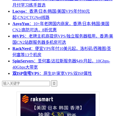
月付学习练手首选
Locvps
：香港/日本/韩国/美国VPS年付80元
起,CN2/CTGNet线路
AoyoYun
：10+年老牌国内商家，香港/日本/韩国/美国
CN2/高防可选，8折优惠
80VPS
：老牌主机商提供VPS/独立服务器租用，香港/美
国CN2站群服务器多机房可选
RackNerd
：便宜VPS年付10美元起，洛杉矶/西雅图/圣
何塞等13个机房
SpinServers
：圣何塞/达拉斯服务器$49/月起，10Gbps-
40Gbps大带宽
双ISP住宅VPS
：原生IP/家宽VPS/双ISP属性
