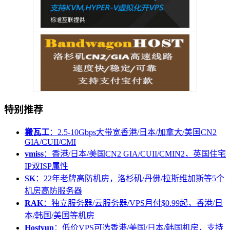
特别推荐
搬瓦工
：2.5-10Gbps大带宽香港/日本/加拿大/美国CN2
GIA/CUII/CMI
vmiss
：香港/日本/美国CN2 GIA/CUII/CMIN2，英国住宅
IP双ISP属性
SK
：22年老牌高防机房，洛杉矶/丹佛/拉斯维加斯等5个
机房高防服务器
RAK
：独立服务器/云服务器/VPS月付$0.99起，香港/日
本/韩国/美国等机房
Hostyun
：低价VPS可选香港/美国/日本/韩国机房，支持