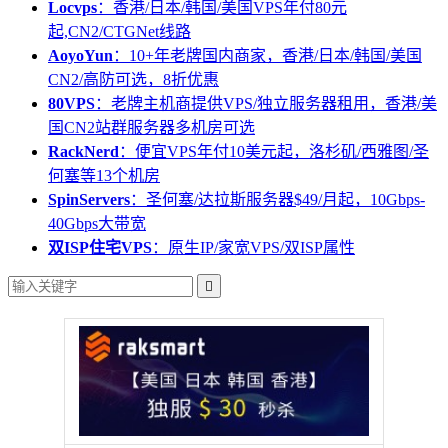
Locvps
：香港/日本/韩国/美国VPS年付80元
起,CN2/CTGNet线路
AoyoYun
：10+年老牌国内商家，香港/日本/韩国/美国
CN2/高防可选，8折优惠
80VPS
：老牌主机商提供VPS/独立服务器租用，香港/美
国CN2站群服务器多机房可选
RackNerd
：便宜VPS年付10美元起，洛杉矶/西雅图/圣
何塞等13个机房
SpinServers
：圣何塞/达拉斯服务器$49/月起，10Gbps-
40Gbps大带宽
双ISP住宅VPS
：原生IP/家宽VPS/双ISP属性
