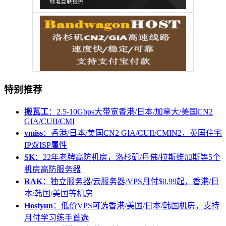
特别推荐
搬瓦工
：2.5-10Gbps大带宽香港/日本/加拿大/美国CN2
GIA/CUII/CMI
vmiss
：香港/日本/美国CN2 GIA/CUII/CMIN2，英国住宅
IP双ISP属性
SK
：22年老牌高防机房，洛杉矶/丹佛/拉斯维加斯等5个
机房高防服务器
RAK
：独立服务器/云服务器/VPS月付$0.99起，香港/日
本/韩国/美国等机房
Hostyun
：低价VPS可选香港/美国/日本/韩国机房，支持
月付学习练手首选