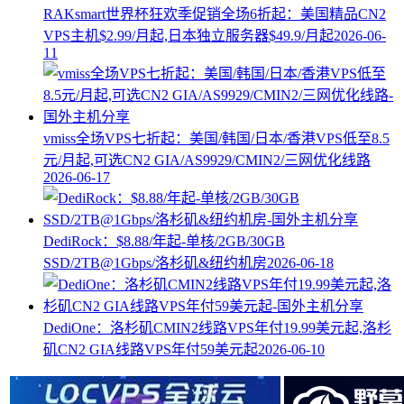
RAKsmart世界杯狂欢季促销全场6折起：美国精品CN2
VPS主机$2.99/月起,日本独立服务器$49.9/月起
2026-06-
11
vmiss全场VPS七折起：美国/韩国/日本/香港VPS低至8.5
元/月起,可选CN2 GIA/AS9929/CMIN2/三网优化线路
2026-06-17
DediRock：$8.88/年起-单核/2GB/30GB
SSD/2TB@1Gbps/洛杉矶&纽约机房
2026-06-18
DediOne：洛杉矶CMIN2线路VPS年付19.99美元起,洛杉
矶CN2 GIA线路VPS年付59美元起
2026-06-10