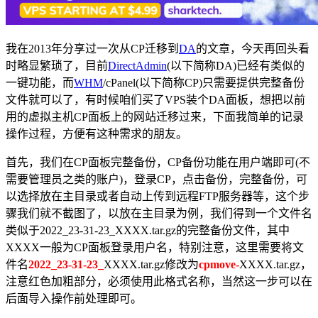
我在2013年分享过一次从CP迁移到
DA
的文章，今天再回头看
时略显繁琐了，目前
DirectAdmin
(以下简称DA)已经有类似的
一键功能，而
WHM
/cPanel(以下简称CP)只需要提供完整备份
文件就可以了，有时候咱们买了VPS装个DA面板，想把以前
用的虚拟主机CP面板上的网站迁移过来，下面我简单的记录
操作过程，方便有这种需求的朋友。
首先，我们在CP面板完整备份，CP备份功能在用户端即可(不
需要管理员之类的账户)，登录CP，点击备份，完整备份，可
以选择放在主目录或者自动上传到远程FTP服务器等，这个步
骤我们就不截图了，以放在主目录为例，我们得到一个文件名
类似于2022_23-31-23_XXXX.tar.gz的完整备份文件，其中
XXXX一般为CP面板登录用户名，特别注意，这里需要将文
件名
2022_23-31-23_
XXXX.tar.gz修改为
cpmove-
XXXX.tar.gz，
注意红色加粗部分，必须使用此格式名称，当然这一步可以在
后面导入操作前处理即可。