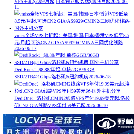
VPS主机$2.99/月起,日本独立服务器$49.9/月起
2026-06-
11
vmiss全场VPS七折起：美国/韩国/日本/香港VPS低至8.5
元/月起,可选CN2 GIA/AS9929/CMIN2/三网优化线路
2026-06-17
DediRock：$8.88/年起-单核/2GB/30GB
SSD/2TB@1Gbps/洛杉矶&纽约机房
2026-06-18
DediOne：洛杉矶CMIN2线路VPS年付19.99美元起,洛杉
矶CN2 GIA线路VPS年付59美元起
2026-06-10