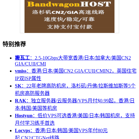
特别推荐
搬瓦工
：2.5-10Gbps大带宽香港/日本/加拿大/美国CN2
GIA/CUII/CMI
vmiss
：香港/日本/美国CN2 GIA/CUII/CMIN2，英国住宅
IP双ISP属性
SK
：22年老牌高防机房，洛杉矶/丹佛/拉斯维加斯等5个
机房高防服务器
RAK
：独立服务器/云服务器/VPS月付$0.99起，香港/日
本/韩国/美国等机房
Hostyun
：低价VPS可选香港/美国/日本/韩国机房，支持
月付学习练手首选
Locvps
：香港/日本/韩国/美国VPS年付80元
起,CN2/CTGNet线路