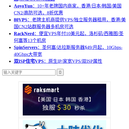
AoyoYun
：10+年老牌国内商家，香港/日本/韩国/美国
CN2/高防可选，8折优惠
80VPS
：老牌主机商提供VPS/独立服务器租用，香港/美
国CN2站群服务器多机房可选
RackNerd
：便宜VPS年付10美元起，洛杉矶/西雅图/圣
何塞等13个机房
SpinServers
：圣何塞/达拉斯服务器$49/月起，10Gbps-
40Gbps大带宽
双ISP住宅VPS
：原生IP/家宽VPS/双ISP属性
