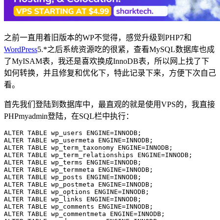
之前一直用着旧版本的WP不觉得，感觉升级到PHP7和
WordPress
5.*之后系统资源吃的很紧，查看MySQL数据库也成
了MyISAM表，我还是喜欢换成InnoDB表，所以网上找了下
如何转换，并且修复和优化下，特此记录下来，方便下次自己
看。
首先我们登陆到数据库中，最直观的就是使用VPS的，我直接
PHPmyadmin登陆，在SQL栏中执行：
ALTER TABLE wp_users ENGINE=INNODB;

ALTER TABLE wp_usermeta ENGINE=INNODB;

ALTER TABLE wp_term_taxonomy ENGINE=INNODB;

ALTER TABLE wp_term_relationships ENGINE=INNODB;

ALTER TABLE wp_terms ENGINE=INNODB;

ALTER TABLE wp_termmeta ENGINE=INNODB;

ALTER TABLE wp_posts ENGINE=INNODB;

ALTER TABLE wp_postmeta ENGINE=INNODB;

ALTER TABLE wp_options ENGINE=INNODB;

ALTER TABLE wp_links ENGINE=INNODB;

ALTER TABLE wp_comments ENGINE=INNODB;

ALTER TABLE wp_commentmeta ENGINE=INNODB;
