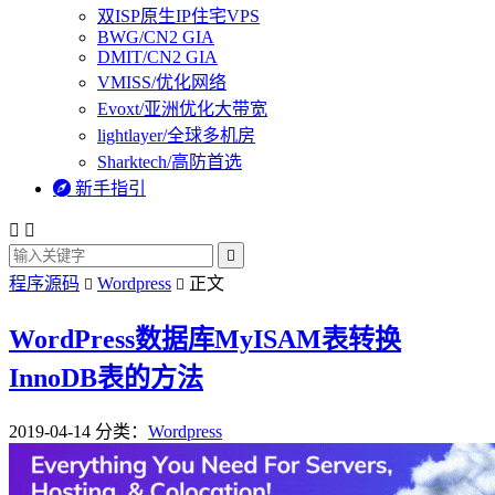
双ISP原生IP住宅VPS
BWG/CN2 GIA
DMIT/CN2 GIA
VMISS/优化网络
Evoxt/亚洲优化大带宽
lightlayer/全球多机房
Sharktech/高防首选

新手指引



程序源码
Wordpress
正文


WordPress数据库MyISAM表转换
InnoDB表的方法
2019-04-14
分类：
Wordpress