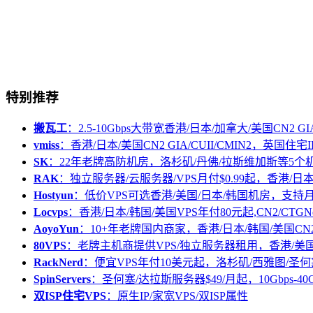
特别推荐
搬瓦工
：2.5-10Gbps大带宽香港/日本/加拿大/美国CN2 GIA/
vmiss
：香港/日本/美国CN2 GIA/CUII/CMIN2，英国住宅I
SK
：22年老牌高防机房，洛杉矶/丹佛/拉斯维加斯等5个
RAK
：独立服务器/云服务器/VPS月付$0.99起，香港/日
Hostyun
：低价VPS可选香港/美国/日本/韩国机房，支
Locvps
：香港/日本/韩国/美国VPS年付80元起,CN2/CTGN
AoyoYun
：10+年老牌国内商家，香港/日本/韩国/美国CN
80VPS
：老牌主机商提供VPS/独立服务器租用，香港/美
RackNerd
：便宜VPS年付10美元起，洛杉矶/西雅图/圣何
SpinServers
：圣何塞/达拉斯服务器$49/月起，10Gbps-40
双ISP住宅VPS
：原生IP/家宽VPS/双ISP属性