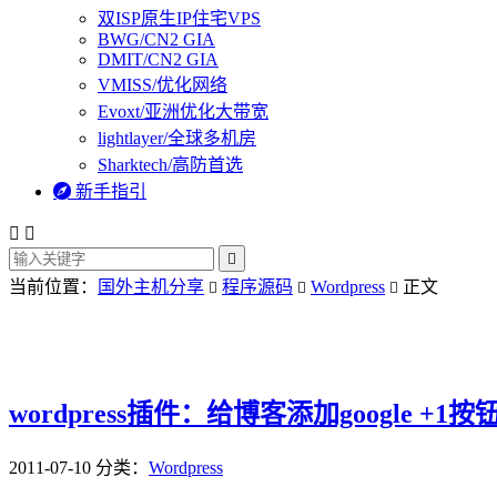
双ISP原生IP住宅VPS
BWG/CN2 GIA
DMIT/CN2 GIA
VMISS/优化网络
Evoxt/亚洲优化大带宽
lightlayer/全球多机房
Sharktech/高防首选

新手指引



当前位置：
国外主机分享
程序源码
Wordpress
正文



wordpress插件：给博客添加google +1按
2011-07-10
分类：
Wordpress