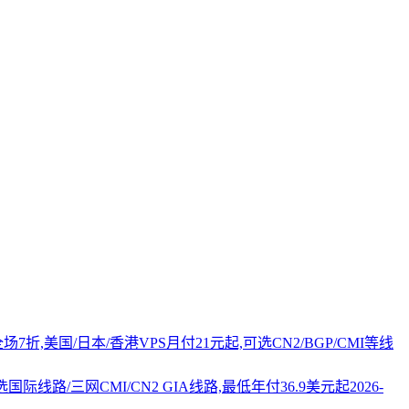
PS全场7折,美国/日本/香港VPS月付21元起,可选CN2/BGP/CMI等线
国际线路/三网CMI/CN2 GIA线路,最低年付36.9美元起
2026-