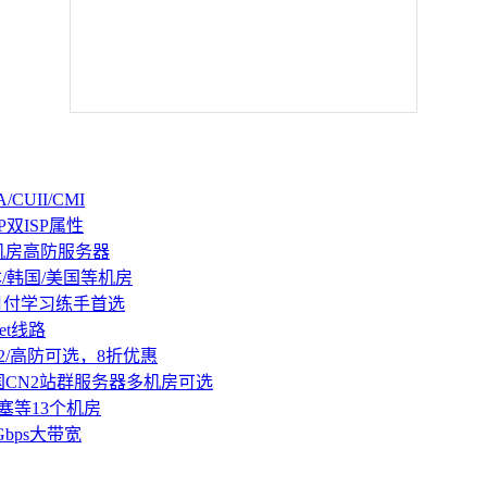
CUII/CMI
P双ISP属性
机房高防服务器
本/韩国/美国等机房
持月付学习练手首选
et线路
2/高防可选，8折优惠
国CN2站群服务器多机房可选
塞等13个机房
Gbps大带宽