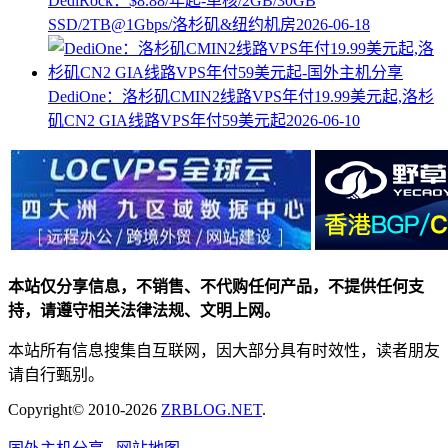
DediRock：$8.88/年起-单核/2GB/30GB
SSD/2TB@1Gbps/洛杉矶&纽约机房
2026-06-18
DediOne：洛杉矶CMIN2线路VPS年付19.99美元起,洛杉
矶CN2 GIA线路VPS年付59美元起
2026-06-10
本站仅分享信息，不销售、不代购任何产品，不提供任何支
持，请遵守相关法律法规、文明上网。
本站所有信息搜集自互联网，因大部分具有时效性，读者朋友
请自行甄别。
Copyright© 2010-2026
ZRBLOG.NET
.