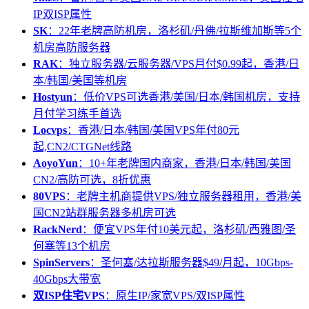
IP双ISP属性
SK
：22年老牌高防机房，洛杉矶/丹佛/拉斯维加斯等5个
机房高防服务器
RAK
：独立服务器/云服务器/VPS月付$0.99起，香港/日
本/韩国/美国等机房
Hostyun
：低价VPS可选香港/美国/日本/韩国机房，支持
月付学习练手首选
Locvps
：香港/日本/韩国/美国VPS年付80元
起,CN2/CTGNet线路
AoyoYun
：10+年老牌国内商家，香港/日本/韩国/美国
CN2/高防可选，8折优惠
80VPS
：老牌主机商提供VPS/独立服务器租用，香港/美
国CN2站群服务器多机房可选
RackNerd
：便宜VPS年付10美元起，洛杉矶/西雅图/圣
何塞等13个机房
SpinServers
：圣何塞/达拉斯服务器$49/月起，10Gbps-
40Gbps大带宽
双ISP住宅VPS
：原生IP/家宽VPS/双ISP属性