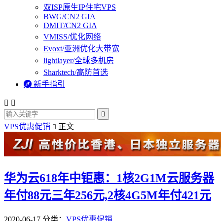
双ISP原生IP住宅VPS
BWG/CN2 GIA
DMIT/CN2 GIA
VMISS/优化网络
Evoxt/亚洲优化大带宽
lightlayer/全球多机房
Sharktech/高防首选

新手指引



VPS优惠促销
正文

华为云618年中钜惠：1核2G1M云服务器
年付88元三年256元,2核4G5M年付421元
2020-06-17
分类：
VPS优惠促销