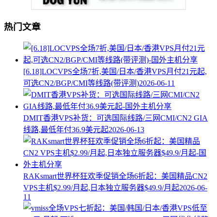
热门文章
[6.18]LOCVPS全场7折,美国/日本/香港VPS月付21元起,
可选CN2/BGP/CMI等线路(带评测)
2026-06-11
DMIT香港VPS补货：可选国际线路/三网CMI/CN2 GIA
线路,最低年付36.9美元起
2026-06-13
RAKsmart世界杯狂欢季促销全场6折起：美国精品CN2
VPS主机$2.99/月起,日本独立服务器$49.9/月起
2026-06-
11