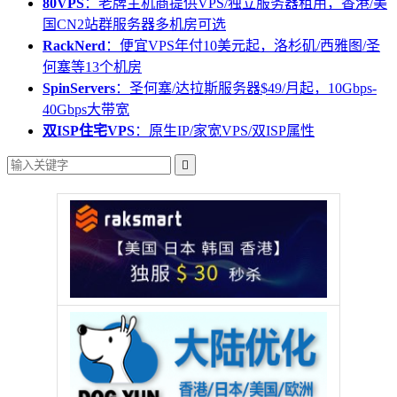
80VPS
：老牌主机商提供VPS/独立服务器租用，香港/美
国CN2站群服务器多机房可选
RackNerd
：便宜VPS年付10美元起，洛杉矶/西雅图/圣
何塞等13个机房
SpinServers
：圣何塞/达拉斯服务器$49/月起，10Gbps-
40Gbps大带宽
双ISP住宅VPS
：原生IP/家宽VPS/双ISP属性
