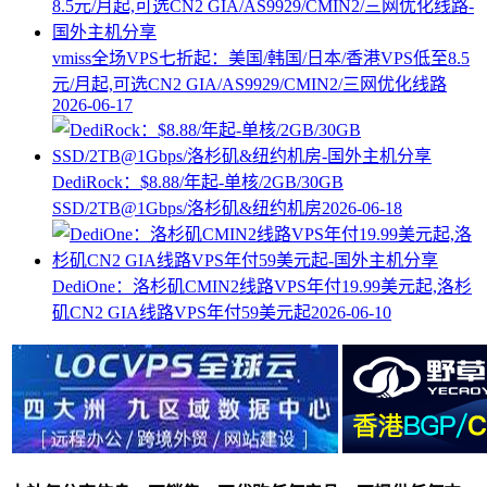
vmiss全场VPS七折起：美国/韩国/日本/香港VPS低至8.5
元/月起,可选CN2 GIA/AS9929/CMIN2/三网优化线路
2026-06-17
DediRock：$8.88/年起-单核/2GB/30GB
SSD/2TB@1Gbps/洛杉矶&纽约机房
2026-06-18
DediOne：洛杉矶CMIN2线路VPS年付19.99美元起,洛杉
矶CN2 GIA线路VPS年付59美元起
2026-06-10