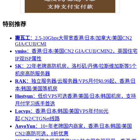
特别推荐
搬瓦工
：2.5-10Gbps大带宽香港/日本/加拿大/美国CN2
GIA/CUII/CMI
vmiss
：香港/日本/美国CN2 GIA/CUII/CMIN2，英国住宅
IP双ISP属性
SK
：22年老牌高防机房，洛杉矶/丹佛/拉斯维加斯等5个
机房高防服务器
RAK
：独立服务器/云服务器/VPS月付$0.99起，香港/日
本/韩国/美国等机房
Hostyun
：低价VPS可选香港/美国/日本/韩国机房，支持
月付学习练手首选
Locvps
：香港/日本/韩国/美国VPS年付80元
起,CN2/CTGNet线路
AoyoYun
：10+年老牌国内商家，香港/日本/韩国/美国
CN2/高防可选，8折优惠