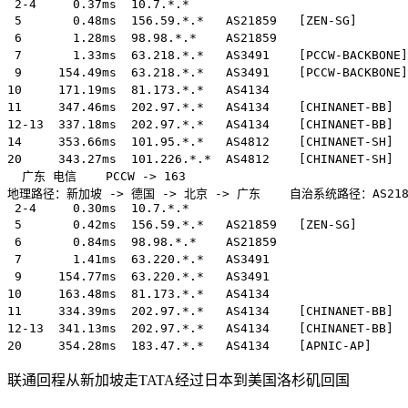
 2-4     0.37ms  10.7.*.*                              
 5       0.48ms  156.59.*.*   AS21859   [ZEN-SG]      
 6       1.28ms  98.98.*.*    AS21859                 
 7       1.33ms  63.218.*.*   AS3491    [PCCW-BACKBONE
 9     154.49ms  63.218.*.*   AS3491    [PCCW-BACKB
10     171.19ms  81.173.*.*   AS4134              
11     347.46ms  202.97.*.*   AS4134    [CHINANET-BB
12-13  337.18ms  202.97.*.*   AS4134    [CHINANET-BB]
14     353.66ms  101.95.*.*   AS4812    [CHINANET-SH]
20     343.27ms  101.226.*.*  AS4812    [CHINANET-SH
  广东 电信    PCCW -> 163  

地理路径：新加坡 -> 德国 -> 北京 -> 广东    自治系统路径：AS21859 -
 2-4     0.30ms  10.7.*.*                              
 5       0.42ms  156.59.*.*   AS21859   [ZEN-SG]      
 6       0.84ms  98.98.*.*    AS21859                 
 7       1.41ms  63.220.*.*   AS3491                  
 9     154.77ms  63.220.*.*   AS3491               
10     163.48ms  81.173.*.*   AS4134              
11     334.39ms  202.97.*.*   AS4134    [CHINANET-BB]
12-13  341.13ms  202.97.*.*   AS4134    [CHINANET-BB
20     354.28ms  183.47.*.*   AS4134    [APNIC-AP] 
联通回程从新加坡走TATA经过日本到美国洛杉矶回国