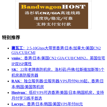
特别推荐
搬瓦工
：2.5-10Gbps大带宽香港/日本/加拿大/美国CN2
GIA/CUII/CMI
vmiss
：香港/日本/美国CN2 GIA/CUII/CMIN2，英国住宅
IP双ISP属性
SK
：22年老牌高防机房，洛杉矶/丹佛/拉斯维加斯等5个
机房高防服务器
RAK
：独立服务器/云服务器/VPS月付$0.99起，香港/日
本/韩国/美国等机房
Hostyun
：低价VPS可选香港/美国/日本/韩国机房，支持
月付学习练手首选
Locvps
：香港/日本/韩国/美国VPS年付80元