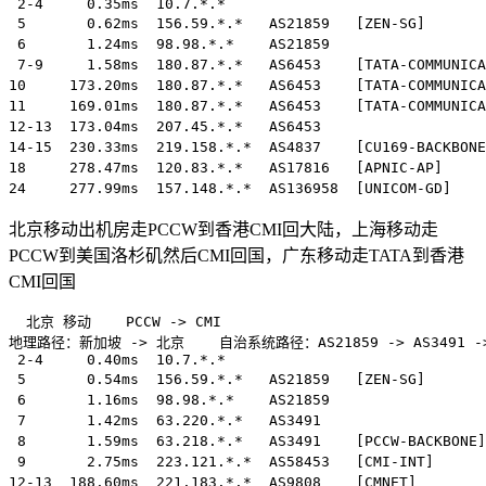
 2-4     0.35ms  10.7.*.*                              
 5       0.62ms  156.59.*.*   AS21859   [ZEN-SG]      
 6       1.24ms  98.98.*.*    AS21859                 
 7-9     1.58ms  180.87.*.*   AS6453    [TATA-COMMUNIC
10     173.20ms  180.87.*.*   AS6453    [TATA-COMMUNIC
11     169.01ms  180.87.*.*   AS6453    [TATA-COMMU
12-13  173.04ms  207.45.*.*   AS6453                
14-15  230.33ms  219.158.*.*  AS4837    [CU169-BACKB
18     278.47ms  120.83.*.*   AS17816   [APNIC-AP]
北京移动出机房走PCCW到香港CMI回大陆，上海移动走
PCCW到美国洛杉矶然后CMI回国，广东移动走TATA到香港
CMI回国
  北京 移动    PCCW -> CMI  

地理路径：新加坡 -> 北京    自治系统路径：AS21859 -> AS3491 -> AS
 2-4     0.40ms  10.7.*.*                              
 5       0.54ms  156.59.*.*   AS21859   [ZEN-SG]      
 6       1.16ms  98.98.*.*    AS21859                 
 7       1.42ms  63.220.*.*   AS3491                  
 8       1.59ms  63.218.*.*   AS3491    [PCCW-BACKBON
 9       2.75ms  223.121.*.*  AS58453   [CMI-INT]    
12-13  188.60ms  221.183.*.*  AS9808    [CMNET]      