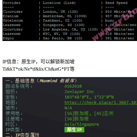
IP信息：原生IP，可以解锁新加坡
Ti&kT*ok/Ne*tf&lix/Ch&atG*PT等