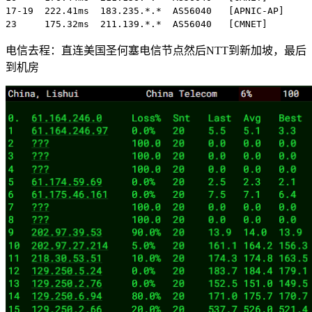
17-19  222.41ms  183.235.*.*  AS56040   [APNIC-AP]  
23     175.32ms  211.139.*.*  AS56040   [CMNET]    
电信去程：直连美国圣何塞电信节点然后NTT到新加坡，最后
到机房