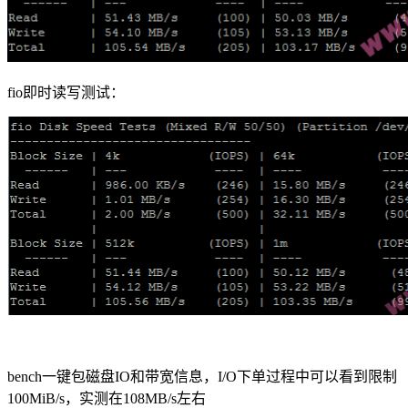
fio即时读写测试：
bench一键包磁盘IO和带宽信息，I/O下单过程中可以看到限制
100MiB/s，实测在108MB/s左右