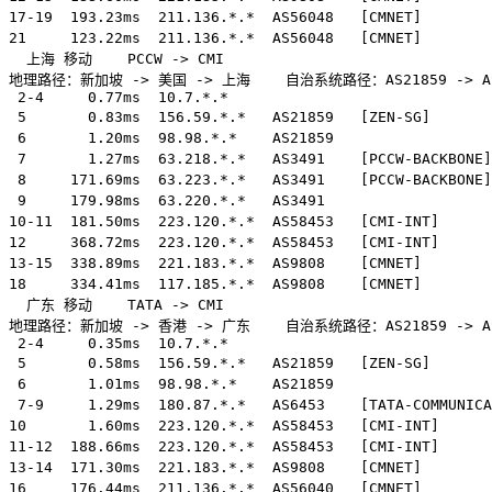
17-19  193.23ms  211.136.*.*  AS56048   [CMNET]      
21     123.22ms  211.136.*.*  AS56048   [CMNET]      
  上海 移动    PCCW -> CMI  

地理路径：新加坡 -> 美国 -> 上海    自治系统路径：AS21859 -> AS349
 2-4     0.77ms  10.7.*.*                              
 5       0.83ms  156.59.*.*   AS21859   [ZEN-SG]      
 6       1.20ms  98.98.*.*    AS21859                 
 7       1.27ms  63.218.*.*   AS3491    [PCCW-BACKBONE
 8     171.69ms  63.223.*.*   AS3491    [PCCW-BACKB
 9     179.98ms  63.220.*.*   AS3491               
10-11  181.50ms  223.120.*.*  AS58453   [CMI-INT]  
12     368.72ms  223.120.*.*  AS58453   [CMI-INT]     
13-15  338.89ms  221.183.*.*  AS9808    [CMNET]      
18     334.41ms  117.185.*.*  AS9808    [CMNET]     
  广东 移动    TATA -> CMI  

地理路径：新加坡 -> 香港 -> 广东    自治系统路径：AS21859 -> AS6453
 2-4     0.35ms  10.7.*.*                              
 5       0.58ms  156.59.*.*   AS21859   [ZEN-SG]      
 6       1.01ms  98.98.*.*    AS21859                 
 7-9     1.29ms  180.87.*.*   AS6453    [TATA-COMMUNIC
10       1.60ms  223.120.*.*  AS58453   [CMI-INT]    
11-12  188.66ms  223.120.*.*  AS58453   [CMI-INT]    
13-14  171.30ms  221.183.*.*  AS9808    [CMNET]     
16     176.44ms  211.136.*.*  AS56040   [CMNET]     