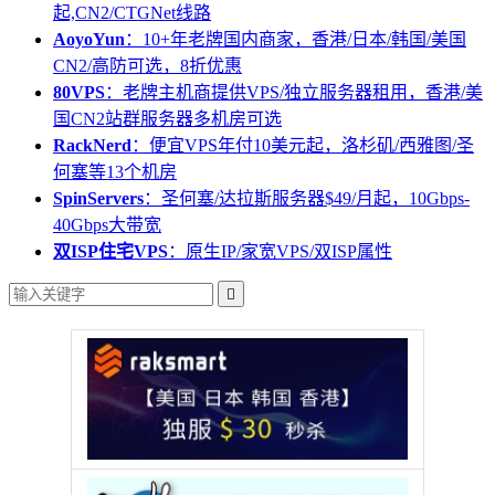
起,CN2/CTGNet线路
AoyoYun
：10+年老牌国内商家，香港/日本/韩国/美国
CN2/高防可选，8折优惠
80VPS
：老牌主机商提供VPS/独立服务器租用，香港/美
国CN2站群服务器多机房可选
RackNerd
：便宜VPS年付10美元起，洛杉矶/西雅图/圣
何塞等13个机房
SpinServers
：圣何塞/达拉斯服务器$49/月起，10Gbps-
40Gbps大带宽
双ISP住宅VPS
：原生IP/家宽VPS/双ISP属性
