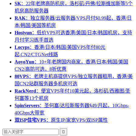
SK
：22年老牌高防机房，洛杉矶/丹佛/拉斯维加斯等5个
机房高防服务器
RAK
：独立服务器/云服务器/VPS月付$0.99起，香港/日
本/韩国/美国等机房
Hostyun
：低价VPS可选香港/美国/日本/韩国机房，支持
月付学习练手首选
Locvps
：香港/日本/韩国/美国VPS年付80元
起,CN2/CTGNet线路
AoyoYun
：10+年老牌国内商家，香港/日本/韩国/美国
CN2/高防可选，8折优惠
80VPS
：老牌主机商提供VPS/独立服务器租用，香港/美
国CN2站群服务器多机房可选
RackNerd
：便宜VPS年付10美元起，洛杉矶/西雅图/圣
何塞等13个机房
SpinServers
：圣何塞/达拉斯服务器$49/月起，10Gbps-
40Gbps大带宽
双ISP住宅VPS
：原生IP/家宽VPS/双ISP属性
