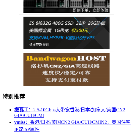
特别推荐
搬瓦工
：2.5-10Gbps大带宽香港/日本/加拿大/美国CN2
GIA/CUII/CMI
vmiss
：香港/日本/美国CN2 GIA/CUII/CMIN2，英国住宅
IP双ISP属性