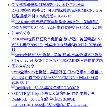
DMIT香港VPS补货：可选国际线路/三网CMI/CN2 GIA
线路,最低年付36.9美元起
2026-06-13
RAKsmart世界杯狂欢季促销全场6折起：美国精品CN2
VPS主机$2.99/月起,日本独立服务器$49.9/月起
2026-06-
11
vmiss全场VPS七折起：美国/韩国/日本/香港VPS低至8.5
元/月起,可选CN2 GIA/AS9929/CMIN2/三网优化线路
2026-06-17
DediRock：$8.88/年起-单核/2GB/30GB
SSD/2TB@1Gbps/洛杉矶&纽约机房
2026-06-18