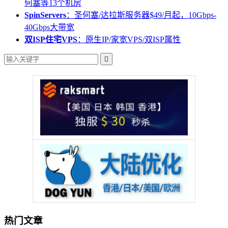
何塞等13个机房
SpinServers
：圣何塞/达拉斯服务器$49/月起，10Gbps-
40Gbps大带宽
双ISP住宅VPS
：原生IP/家宽VPS/双ISP属性

热门文章