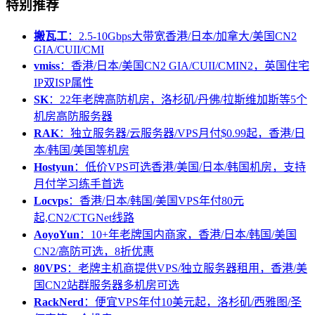
特别推荐
搬瓦工
：2.5-10Gbps大带宽香港/日本/加拿大/美国CN2
GIA/CUII/CMI
vmiss
：香港/日本/美国CN2 GIA/CUII/CMIN2，英国住宅
IP双ISP属性
SK
：22年老牌高防机房，洛杉矶/丹佛/拉斯维加斯等5个
机房高防服务器
RAK
：独立服务器/云服务器/VPS月付$0.99起，香港/日
本/韩国/美国等机房
Hostyun
：低价VPS可选香港/美国/日本/韩国机房，支持
月付学习练手首选
Locvps
：香港/日本/韩国/美国VPS年付80元
起,CN2/CTGNet线路
AoyoYun
：10+年老牌国内商家，香港/日本/韩国/美国
CN2/高防可选，8折优惠
80VPS
：老牌主机商提供VPS/独立服务器租用，香港/美
国CN2站群服务器多机房可选
RackNerd
：便宜VPS年付10美元起，洛杉矶/西雅图/圣