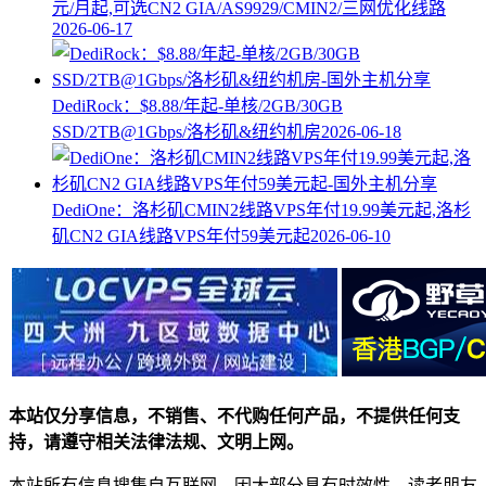
元/月起,可选CN2 GIA/AS9929/CMIN2/三网优化线路
2026-06-17
DediRock：$8.88/年起-单核/2GB/30GB
SSD/2TB@1Gbps/洛杉矶&纽约机房
2026-06-18
DediOne：洛杉矶CMIN2线路VPS年付19.99美元起,洛杉
矶CN2 GIA线路VPS年付59美元起
2026-06-10
本站仅分享信息，不销售、不代购任何产品，不提供任何支
持，请遵守相关法律法规、文明上网。
本站所有信息搜集自互联网，因大部分具有时效性，读者朋友