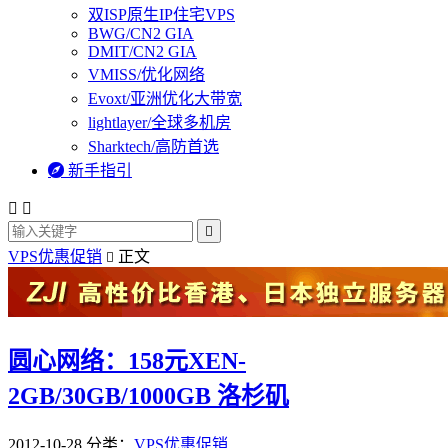
双ISP原生IP住宅VPS
BWG/CN2 GIA
DMIT/CN2 GIA
VMISS/优化网络
Evoxt/亚洲优化大带宽
lightlayer/全球多机房
Sharktech/高防首选

新手指引



VPS优惠促销
正文

圆心网络：158元XEN-
2GB/30GB/1000GB 洛杉矶
2012-10-28
分类：
VPS优惠促销